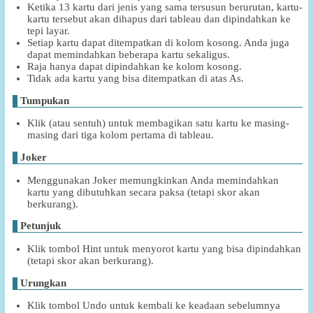
Ketika 13 kartu dari jenis yang sama tersusun berurutan, kartu-
kartu tersebut akan dihapus dari tableau dan dipindahkan ke
tepi layar.
Setiap kartu dapat ditempatkan di kolom kosong. Anda juga
dapat memindahkan beberapa kartu sekaligus.
Raja hanya dapat dipindahkan ke kolom kosong.
Tidak ada kartu yang bisa ditempatkan di atas As.
Tumpukan
Klik (atau sentuh) untuk membagikan satu kartu ke masing-
masing dari tiga kolom pertama di tableau.
Joker
Menggunakan Joker memungkinkan Anda memindahkan
kartu yang dibutuhkan secara paksa (tetapi skor akan
berkurang).
Petunjuk
Klik tombol Hint untuk menyorot kartu yang bisa dipindahkan
(tetapi skor akan berkurang).
Urungkan
Klik tombol Undo untuk kembali ke keadaan sebelumnya