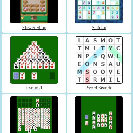
Flower Shop
Sudoku
Pyramid
Word Search