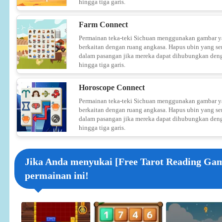
hingga tiga garis.
Farm Connect
Permainan teka-teki Sichuan menggunakan gambar 
berkaitan dengan ruang angkasa. Hapus ubin yang se
dalam pasangan jika mereka dapat dihubungkan den
hingga tiga garis.
Horoscope Connect
Permainan teka-teki Sichuan menggunakan gambar 
berkaitan dengan ruang angkasa. Hapus ubin yang se
dalam pasangan jika mereka dapat dihubungkan den
hingga tiga garis.
Jika Anda menyukai [Free Tarot Reading Gam
permainan ini!