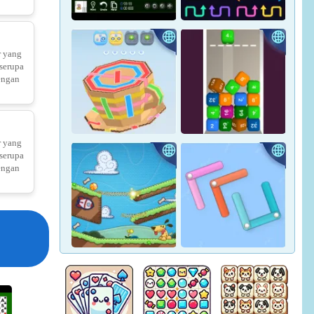
Crown Pop
Pharaoh Line
Nonogram Jigsaw - Unblocked
r yang
serupa
engan
h Locked
Yukon Solitaire
Tap Arrows: New Levels
r yang
serupa
engan
Car Match: Traffic Puzzle
Tape Sort 3D
Merge Blocks 2048
Yarn Fever! Unravel Puzzle