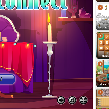
2
3
Slidin
4
5