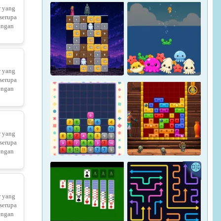
r yang
serupa
o Match
engan
r yang
serupa
Purr tour Find differences
engan
r yang
Help The Girl Save The Prince
serupa
Magic Stone Puzzle: The
engan
Petrified Prince
Osakana Game
l Hop
r yang
serupa
engan