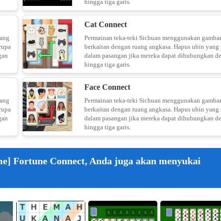
hingga tiga garis.
Cat Connect
yang
Permainan teka-teki Sichuan menggunakan gamba
rupa
berkaitan dengan ruang angkasa. Hapus ubin yang 
18
gan
dalam pasangan jika mereka dapat dihubungkan d
hingga tiga garis.
Face Connect
Crunc
yang
Permainan teka-teki Sichuan menggunakan gamba
19
rupa
berkaitan dengan ruang angkasa. Hapus ubin yang 
gan
dalam pasangan jika mereka dapat dihubungkan d
hingga tiga garis.
e] Fortune Connect, Anda juga akan menyukai
20