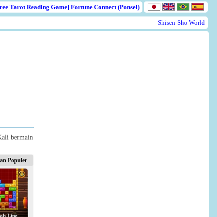
ree Tarot Reading Game] Fortune Connect (Ponsel)
Shisen-Sho World
Kali bermain
an Populer
oh Line