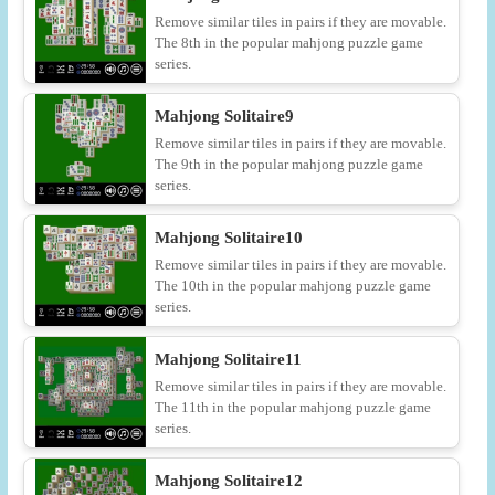
Remove similar tiles in pairs if they are movable.
The 8th in the popular mahjong puzzle game
series.
Mahjong Solitaire9
Remove similar tiles in pairs if they are movable.
The 9th in the popular mahjong puzzle game
series.
Mahjong Solitaire10
Remove similar tiles in pairs if they are movable.
The 10th in the popular mahjong puzzle game
series.
Mahjong Solitaire11
Remove similar tiles in pairs if they are movable.
The 11th in the popular mahjong puzzle game
series.
Mahjong Solitaire12