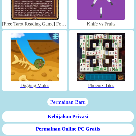
[Free Tarot Reading Game] Fortune Connect
Knife vs Fruits
Digging Moles
Phoenix Tiles
Permainan Baru
Kebijakan Privasi
Permainan Online PC Gratis