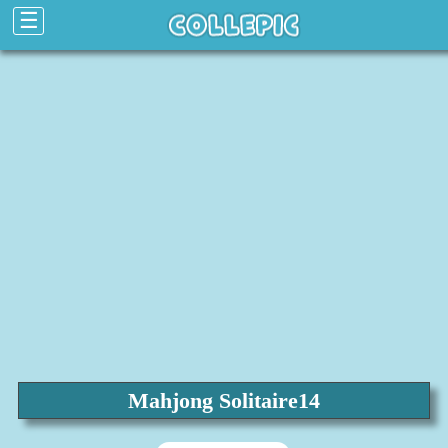
☰
Mahjong Solitaire14