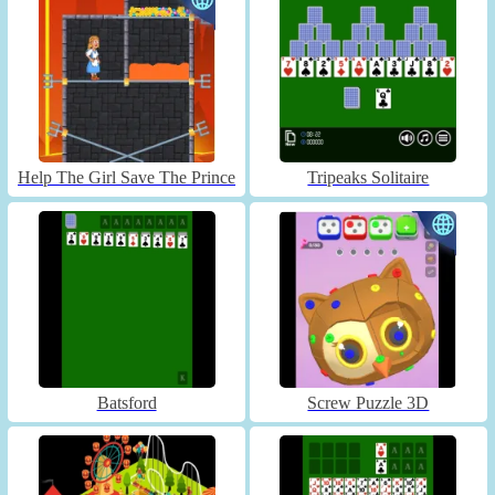
Help The Girl Save The Prince
Tripeaks Solitaire
Batsford
Screw Puzzle 3D