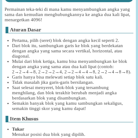
Permainan teka-teki di mana kamu menyambungkan angka yang
sama dan kemudian menghubungkannya ke angka dua kali lipat,
menargetkan 4096!
Aturan Dasar
Pertama, pilih (seret) blok dengan angka kecil seperti 2.
Dari blok itu, sambungkan garis ke blok yang berdekatan
dengan angka yang sama secara vertikal, horizontal, atau
diagonal.
Mulai dari blok ketiga, kamu bisa menyambungkan ke blok
dengan angka yang sama atau dua kali lipat (contoh:
2→2→4→8, 2→2→2→4, 2→2→4→4→8, 2→2→4→8→8).
Garis hanya bisa melewati setiap blok satu kali.
Tidak masalah jika garis-garis bersilangan.
Saat selesai menyeret, blok-blok yang tersambung
menghilang, dan blok terakhir berubah menjadi angka
berdasarkan blok yang disambungkan.
Semakin banyak blok yang kamu sambungkan sekaligus,
semakin tinggi skor yang kamu dapat!
Item Khusus
Tukar
Menukar posisi dua blok yang dipilih.