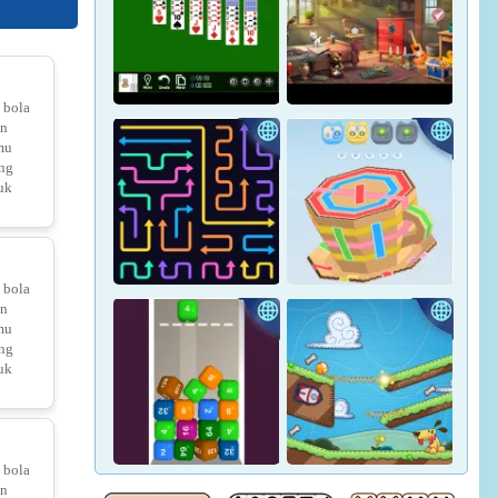
azy Fish
Crown Pop
Pharaoh Line
 bola
in
mu
ng
uk
Hidden Objects: Hilltop
Yukon Solitaire
Manor
 bola
in
mu
ng
uk
Tap Arrows: New Levels
Tape Sort 3D
 bola
in