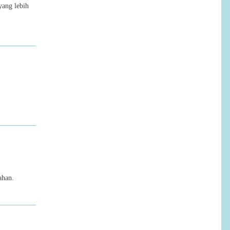
yang lebih
Save Little Red Hood
o Match
Purr tour Find differences
ahan.
and Puzzle