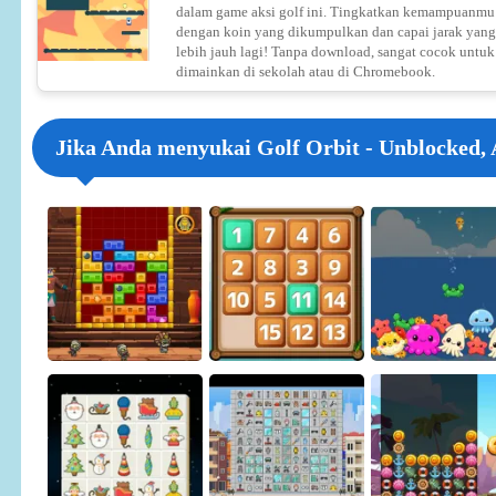
dalam game aksi golf ini. Tingkatkan kemampuanmu
dengan koin yang dikumpulkan dan capai jarak yang
lebih jauh lagi! Tanpa download, sangat cocok untuk
dimainkan di sekolah atau di Chromebook.
Jika Anda menyukai Golf Orbit - Unblocked,