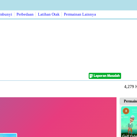
5
embunyi
Perbedaan
Latihan Otak
Permainan Lainnya
6
Color 
7
4,279
Snake
Permain
8