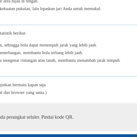
 area hijau di tengah.
 kekuatan pukulan, lalu lepaskan jari Anda untuk memukul.
17
tistik berikut.
n, sehingga bola dapat menempuh jarak yang lebih jauh.
enerbangan, membantu bola terbang lebih jauh.
18
ola mengenai rintangan atau tanah, membantu menambah jarak tempuh.
jutkan bermain kapan saja.
19
at dan browser yang sama.)
Wal
da perangkat seluler. Pindai kode QR.
20