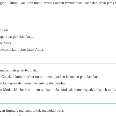
ngkin. Kumpulkan koin untuk meningkatkan kemampuan Anda dan capai jarak 
13
ngkin.
Bent
perkuat pukulan Anda.
14
ke Mars.
memecahkan rekor jarak Anda.
u menambah jarak tempuh.
15
. Gunakan koin tersebut untuk meningkatkan kekuatan pukulan Anda.
 kemajuan dan terus menantang diri sendiri.
-in Mode. Jika berhasil memasukkan bola, Anda akan mendapatkan hadiah tamb
Color S
16
ngan timing yang tepat untuk memukul bola.