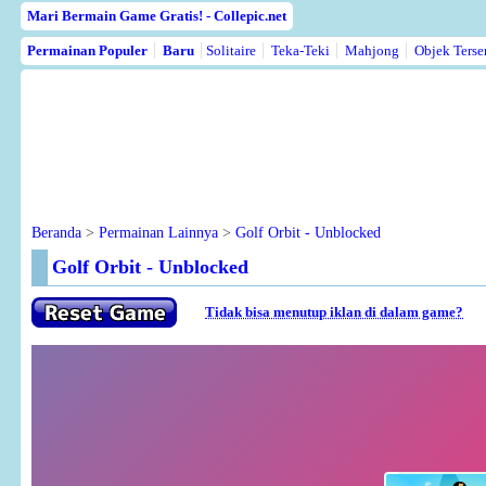
Mari Bermain Game Gratis! - Collepic.net
Permainan Populer
Baru
Solitaire
Teka-Teki
Mahjong
Objek Ters
Beranda
>
Permainan Lainnya
>
Golf Orbit - Unblocked
Golf Orbit - Unblocked
Tidak bisa menutup iklan di dalam game?