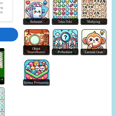
mu
ng
uk
Solitaire
Teka-Teki
Mahjong
Merge Blocks 2048
Lazy Dog
Objek
Tersembunyi
Perbedaan
Latihan Otak
Semua Permainan