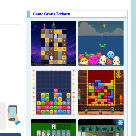
Bricks Breaker: Deluxe Crusher
Game Gratis Terbaru
Help The Girl Save The Prince
Traffic Jam 3D - Unblocked
Magic Stone Puzzle: The
Petrified Prince
Osakana Game
l Hop