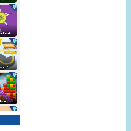
vs Fruits
r.io 2
bica