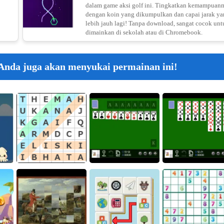
dalam game aksi golf ini. Tingkatkan kemampuan
dengan koin yang dikumpulkan dan capai jarak ya
lebih jauh lagi! Tanpa download, sangat cocok unt
dimainkan di sekolah atau di Chromebook.
 Anda juga akan menyukai permainan ini!