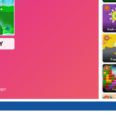
9
Knife 
10
Pape
11
Cu
12