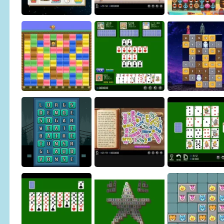
Pharaoh Line
Sliding Puzzle
Osakana Game
Building Demolition
Christmas Connect
Puzzle
Pirate Puzzle
Magic Stone Puzzle
Mogumogu Puzzle
Sevens
Petrified Princ