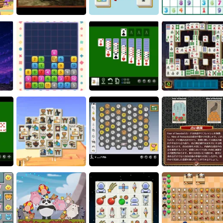
Word Search
Batsford
Scorpion Solitaire
Art Puzzle
Piece Connect
Sudoku
: The
e
Crown Pop
Yukon Solitaire
Phoenix Tiles