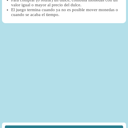
valor igual o mayor al precio del dulce.
El juego termina cuando ya no es posible mover monedas o
cuando se acaba el tiempo.