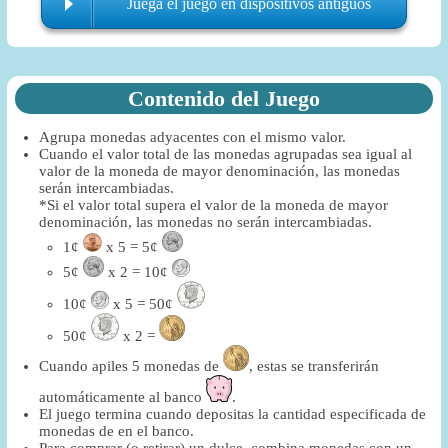
Juega el juego en dispositivos antiguos
Contenido del Juego
Agrupa monedas adyacentes con el mismo valor.
Cuando el valor total de las monedas agrupadas sea igual al
valor de la moneda de mayor denominación, las monedas
serán intercambiadas.
*Si el valor total supera el valor de la moneda de mayor
denominación, las monedas no serán intercambiadas.
1¢
x 5 = 5¢
5¢
x 2 = 10¢
10¢
x 5 = 50¢
50¢
x 2 =
Cuando apiles 5 monedas de
, estas se transferirán
automáticamente al banco
.
El juego termina cuando depositas la cantidad especificada de
monedas de en el banco.
Para comprar (o retirar) un dulce, combina monedas con un