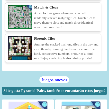
Match & Clear
A match-three game where you clear all
randomly stacked mahjong tiles. Touch tiles to
move them to slots and match three identical
ones to remove them!
Phoenix Tiles
Arrange the stacked mahjong tiles in the tray and
clear them by forming hands such as three of a
kind, consecutive numbers, or four-of-a-kind
sets. Enjoy a relaxing brain-training puzzle!
Juegos nuevos
Si te gusta Pyramid Pairs, también te encantarán estos juegos!