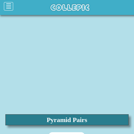
☰
Pyramid Pairs