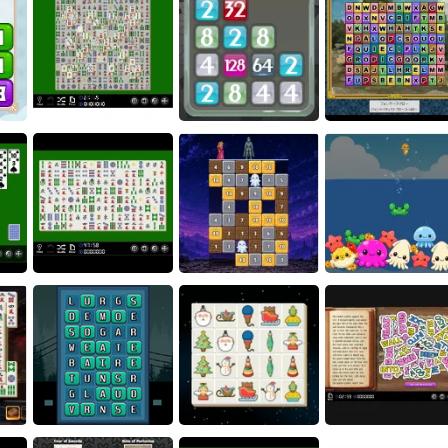
Hexagonal Minesweeper
Scorpion Solitaire
- Unblocked
Art Puzzle 3
Mahjong Solitaire12
2048
Art Shisen-sho
Magic Stone Puzzle: The
Shisen-sho
Petrified Prince
Osakana Game