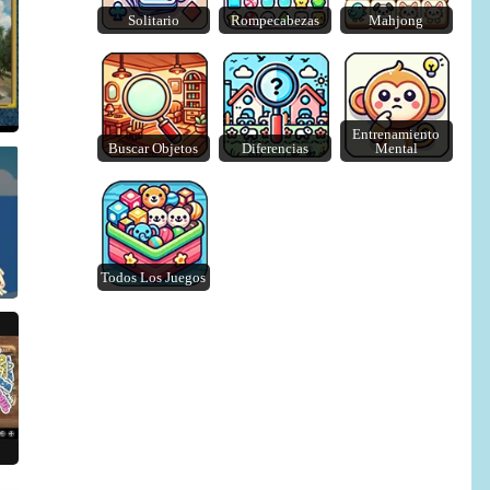
Solitario
Rompecabezas
Mahjong
Crunch Locked
Car Match: Traffic Puzzle
Entrenamiento
Buscar Objetos
Diferencias
Mental
Todos Los Juegos