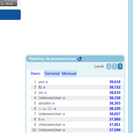
Spot the Cat. Hidden Cats
Find the Frog - Hidden Objects
Puzzle
dden Cats