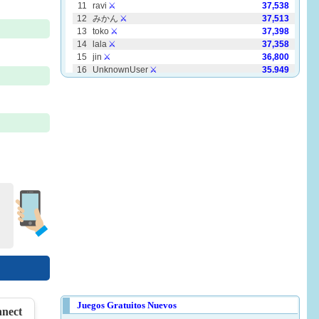
Duck Rescue: Screw Clear
Block Jam
g Puzzle
Yarn Fever! Unravel Puzzle
Juegos Gratuitos Nuevos
nnect