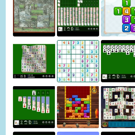
Crown Pop
Art Puzzle
Sliding Puzzle
Art Puzzle 2
Quad FreeCell
Go Go Seven
Mahjong Solitaire4
Sudoku
Spider