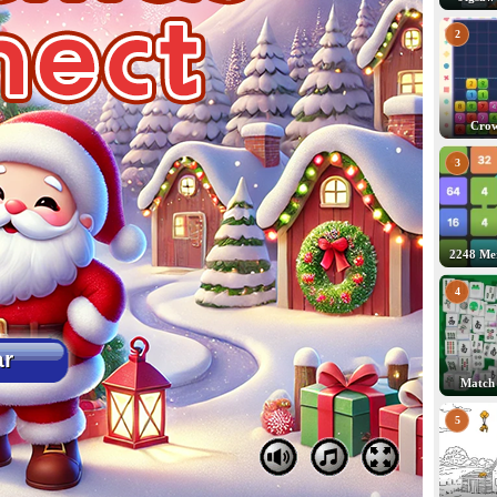
2
Crow
3
2248 Me
4
Match
5