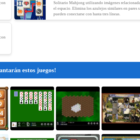
 con
Solitario Mahjong utilizando imágenes relacionad
el espacio. Elimina los azulejos similares en pares s
pueden conectarse con hasta tres líneas.
Chrom
18
 con
19
antarán estos juegos!
Strawb
20
Merg