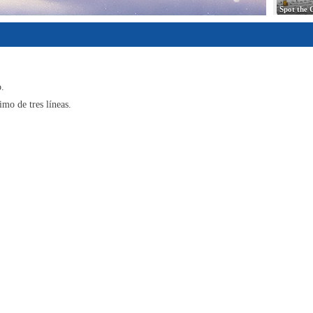
6
.
mo de tres líneas.
7
Art 
8
Find Hi
9