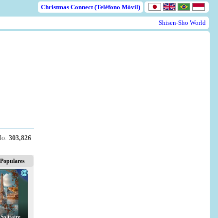
Christmas Connect (Teléfono Móvil)
Shisen-Sho World
do:
303,826
 Populares
Solitaire