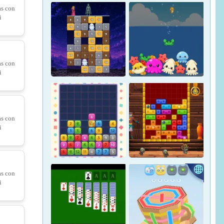
as con
i
Pin Rescue: Save The Princess
as con
i
 vs. Art
as con
i
Hidden Object Adventure
Magic Stone Puzzle: The
Petrified Prince
Osakana Game
as con
i
bica