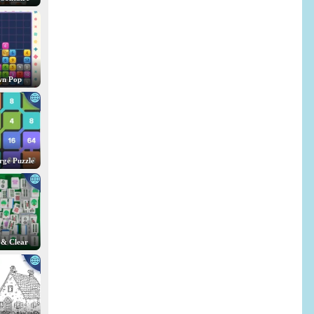
n Pop
rge Puzzle
 & Clear