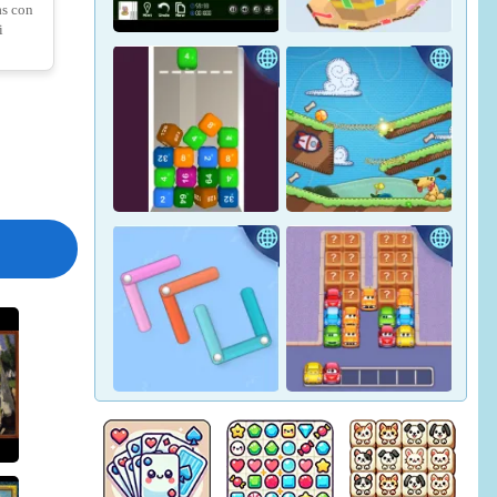
as con
Crown Pop
Pharaoh Line
i
a Tower
Fruit Blocks: Fun Match
Yukon Solitaire
Tape Sort 3D
erry Hero
Merge Blocks 2048
Lazy Dog
e Coin