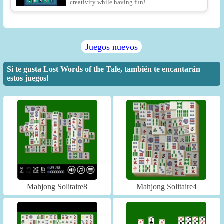
creativity while having fun!
Juegos nuevos
Si te gusta Lost Words of the Tale, también te encantarán
estos juegos!
Mahjong Solitaire8
Mahjong Solitaire4