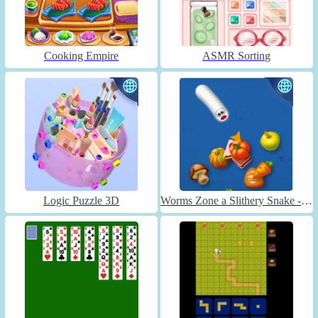
Cooking Empire
ASMR Sorting
Logic Puzzle 3D
Worms Zone a Slithery Snake - Unblocked