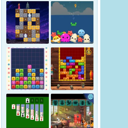
Magic Stone Puzzle: The
Petrified Prince
Osakana Game