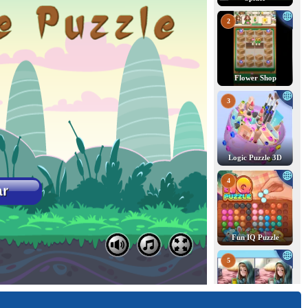
2
Flower Shop
3
Logic Puzzle 3D
4
Fun IQ Puzzle
5