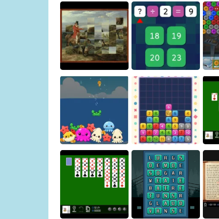
Building Demolition
Puzzle
Sliding Puzzle
Art Puzzle
Math Game
Osakana Game
Crown Pop
Y