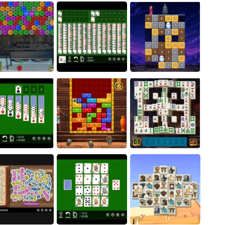
Hexagonal Minesweeper
Farm Connect
- Unblocked
Monte Carlo
Magic Stone Puzzle: The
Bubble Virus
Quad FreeCell
Petrified Prince
ukon Solitaire
Pharaoh Line
Phoenix Tiles