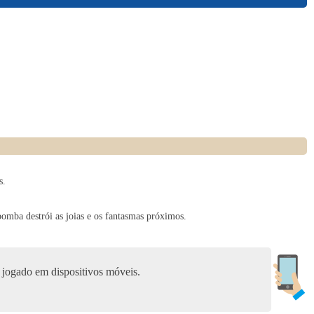
Purr tour Find differences
6
Ping Pong 3D
7
Hoby Tales
s.
8
ba destrói as joias e os fantasmas próximos.
Worms Zone a Slithery Snake - Unblocked
jogado em dispositivos móveis.
9