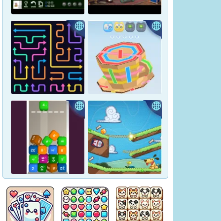
Crown Pop
Pharaoh Line
Hidden Objects: Hilltop
Yukon Solitaire
Manor
Tap Arrows: New Levels
Tape Sort 3D