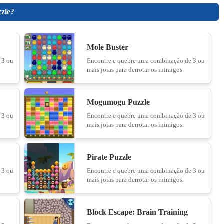
zzle?
Spot the Cat. Hidden Cats
10
Mole Buster
 3 ou
Encontre e quebre uma combinação de 3 ou
mais joias para derrotar os inimigos.
Jump Master
11
Mogumogu Puzzle
 3 ou
Encontre e quebre uma combinação de 3 ou
mais joias para derrotar os inimigos.
Find the Frog - Hidden Objects
12
Pirate Puzzle
 3 ou
Encontre e quebre uma combinação de 3 ou
mais joias para derrotar os inimigos.
Find Hidden Cats
13
Block Escape: Brain Training