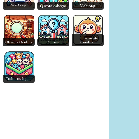
Paciência
Quebra-cabeças
Mahjong
Merge Blocks 2048
Lazy Dog
Treinamento
Objetos Ocultos
7 Erros
Cerebral
Todos os Jogos