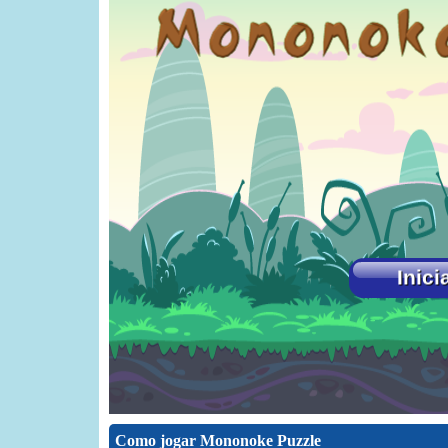
Como jogar Mononoke Puzzle