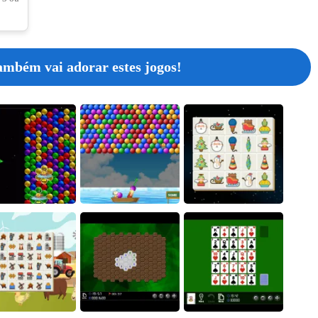
Digging Moles
ambém vai adorar estes jogos!
18
Golf Orbit - Unblocked
19
Zombie Horde: Build & Survive
20
Slice it All
Bubble Space
Bubble Boat
Christmas Connect