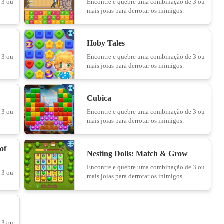
 3 ou
Encontre e quebre uma combinação de 3 ou
mais joias para derrotar os inimigos.
Duck Rescue: Screw Clear
14
Hoby Tales
 3 ou
Encontre e quebre uma combinação de 3 ou
mais joias para derrotar os inimigos.
LinkLink
Cubica
15
 3 ou
Encontre e quebre uma combinação de 3 ou
mais joias para derrotar os inimigos.
Cooking Empire
of
Nesting Dolls: Match & Grow
16
Encontre e quebre uma combinação de 3 ou
 3 ou
mais joias para derrotar os inimigos.
Find It - Find The Differences
17
 3 ou