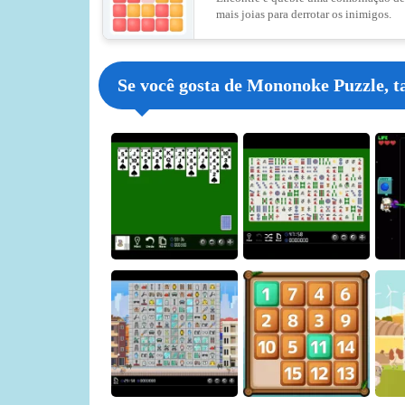
mais joias para derrotar os inimigos.
Se você gosta de Mononoke Puzzle, t
Spider
Shisen-sho