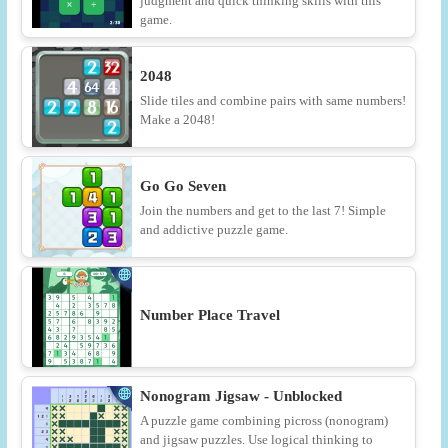
judgment and quick thinking skills with this
game.
2048
Slide tiles and combine pairs with same numbers!
Make a 2048!
Go Go Seven
Join the numbers and get to the last 7! Simple
and addictive puzzle game.
Number Place Travel
Nonogram Jigsaw - Unblocked
A puzzle game combining picross (nonogram)
and jigsaw puzzles. Use logical thinking to