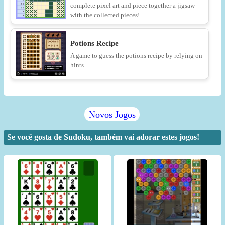
complete pixel art and piece together a jigsaw
with the collected pieces!
Potions Recipe
A game to guess the potions recipe by relying on
hints.
Novos Jogos
Se você gosta de Sudoku, também vai adorar estes jogos!