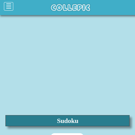
☰
Sudoku