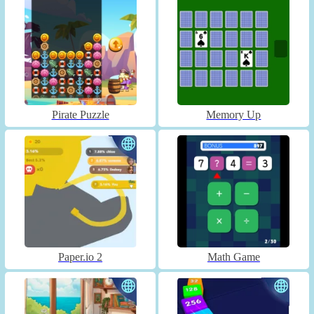
Pirate Puzzle
Memory Up
Paper.io 2
Math Game