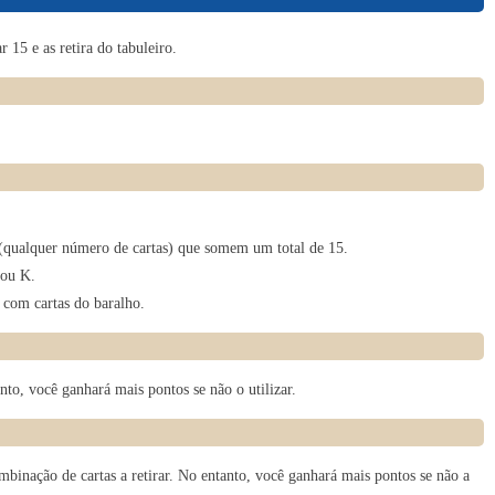
Purr tour Find differences
15 e as retira do tabuleiro.
6
Ping Pong 3D
7
(qualquer número de cartas) que somem um total de 15.
Hoby Tales
 ou K.
 com cartas do baralho.
8
to, você ganhará mais pontos se não o utilizar.
Worms Zone a Slithery Snake - Unblocked
9
binação de cartas a retirar. No entanto, você ganhará mais pontos se não a