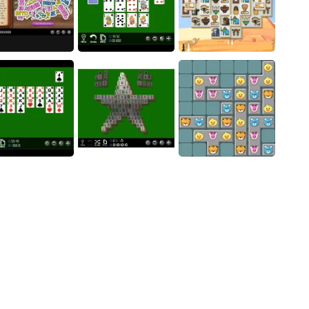
Digging Moles
ukon Solitaire
Pharaoh Line
Phoenix Tiles
18
Golf Orbit - Unblocked
19
 Words of the Tale
Fifteens
Pyramid Pairs
Zombie Horde: Build & Survive
20
Pair Up
Mahjong Solitaire14
SafariMatch
Slice it All