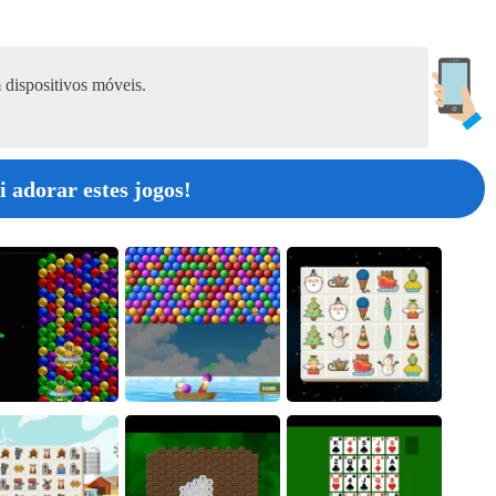
Spot the Cat. Hidden Cats
10
dispositivos móveis.
Jump Master
i adorar estes jogos!
11
Find the Frog - Hidden Objects
12
Find Hidden Cats
13