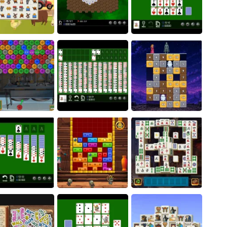
Duck Rescue: Screw Clear
Bubble Space
Bubble Boat
Christmas Connect
14
LinkLink
Hexagonal Minesweeper
15
Farm Connect
- Unblocked
Monte Carlo
Cooking Empire
16
Magic Stone Puzzle: The
Bubble Virus
Quad FreeCell
Petrified Prince
Find It - Find The Differences
17