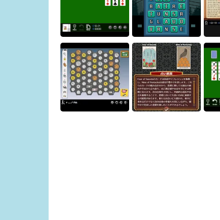
Osakana Game
Crown Pop
Y
Scorpion Solitaire
Word Swap Puzzle
Lost
[Free Tarot Reading
Exchange Master
Game] Fortune Connect