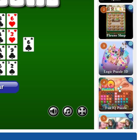
2
Flower Shop
3
Logic Puzzle 3D
4
Fun IQ Puzzle
5