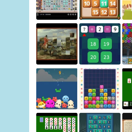
Spider
Shisen-sho
Building Demolition
Puzzle
Sliding Puzzle
Art Puzzle
Math Game