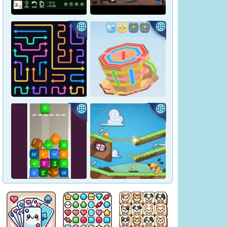
Crown Pop
Pharaoh Line
Hidden Objects: Hilltop
Yukon Solitaire
Manor
Tap Arrows: New Levels
Tape Sort 3D