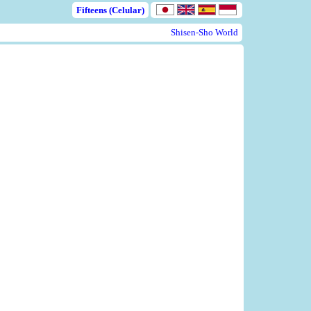
Fifteens (Celular)
Shisen-Sho World