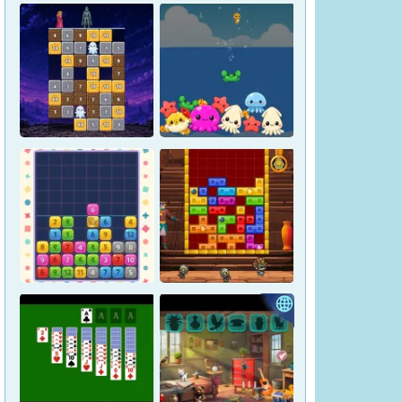
Magic Stone Puzzle: The
Petrified Prince
Osakana Game