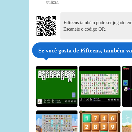
utilizar.
Fifteens
também pode ser jogado em 
Escaneie o código QR.
Se você gosta de Fifteens, também va