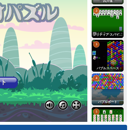
四川省
2
ソリティア スパイダー
3
バブルスペース
4
バブルボート
5