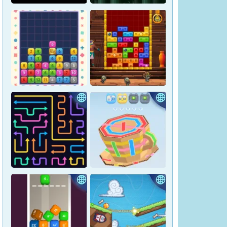
漢字タテヨコパズル
反対語コネクト
クラウンポップ
王家パズル