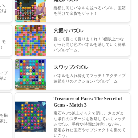
して
縦横に同じパネルを並べるパズル。宝箱
げよ
ソリティア ピラミッド
を開けて金貨をゲット！
10
穴掘りパズル
掘って掘って掘りまくれ！3個以上つな
。モ
がった同じ色のパネルを消していく簡単
ソリティア クロンダイク
！
パズルゲーム。
11
スワップパズル
ィブ
パネルを入れ替えてマッチ！アクティブ
第2
連鎖ありのアクションパズルゲーム
クワッドフリーセル
12
Treasures of Paris: The Secret of
Gems - Match 3
宝石を3つ以上そろえて消し、さまざま
を揃
ビル解体パズル
な条件のステージを攻略していくマッチ
家に
3パズル。手数や時間に注意しながら、
13
指定された宝石やオブジェクトを集めて
いこう。