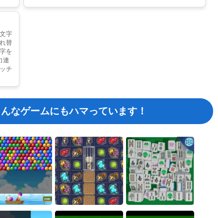
フェイスコネクト
文字
れ替
18
字を
力連
ッチ
ダブルフリーセル
19
こんなゲームにもハマっています！
海賊パズル
20
10x10 パズル