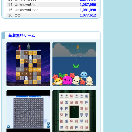
新着無料ゲーム
魔石パズル～石にされた
王子～
おさかなゲーム