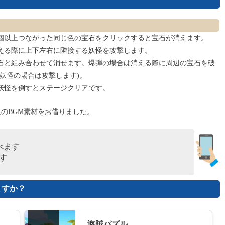
フリーセル
6
個以上つながった同じ色の宝石をクリックすると宝石が消えます。
える際に上下左右に隣接する妖怪を攻撃します。
石と組み合わせて消せます。爆弾の場合は消える際に周辺の宝石を破
漢字スワップパズル
(妖怪の場合は攻撃します)。
7
妖怪を倒すとステージクリアです。
.jp/）様のBGM素材をお借りました。
Match & Clear
8
べます
す
モグモグパズル
ますか？
9
海賊パズル