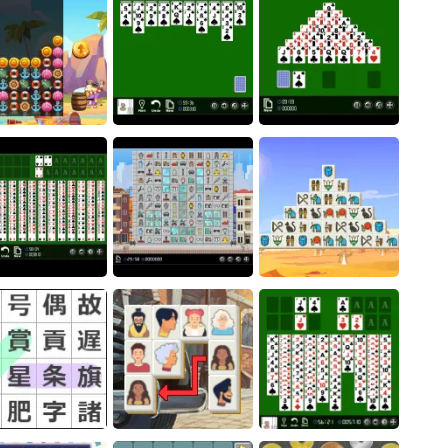
バブルボート
モグモグパズル城
Match & Clear
海賊パズル
ソリティア スパイダー
ソリティア ピラミッド
ワッドフリーセル
ビル解体パズル
ピラミッドコネクト