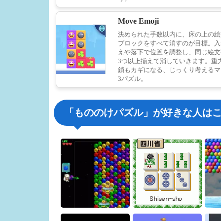
Move Emoji
決められた手数以内に、床の上の絵
ブロックをすべて消すのが目標。入
えや落下で位置を調整し、同じ絵文
3つ以上揃えて消していきます。重
鎖もカギになる、じっくり考えるマ
3パズル。
「もののけパズル」が好きな人は