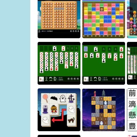
バブルスペース
四川省
漢字スワップパズル
モグモグパズル
ソリティア クロンダイ
フリーセル
ク
ク