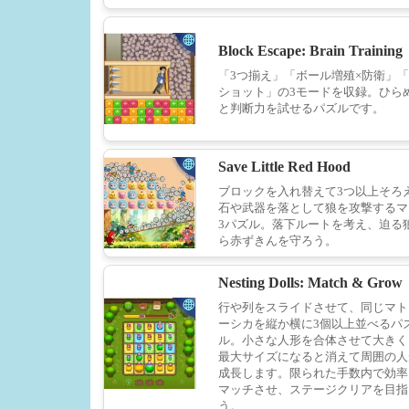
Block Escape: Brain Training
「3つ揃え」「ボール増殖×防衛」
ショット」の3モードを収録。ひら
と判断力を試せるパズルです。
Save Little Red Hood
ブロックを入れ替えて3つ以上そろ
石や武器を落として狼を攻撃するマ
3パズル。落下ルートを考え、迫る
ら赤ずきんを守ろう。
Nesting Dolls: Match & Grow
行や列をスライドさせて、同じマト
ーシカを縦か横に3個以上並べるパ
ル。小さな人形を合体させて大きく
最大サイズになると消えて周囲の人
成長します。限られた手数内で効率
マッチさせ、ステージクリアを目指
う。