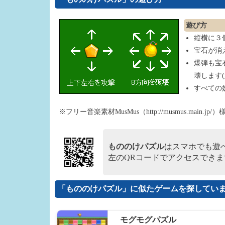
遊び方
縦横に３
宝石が消
爆弾も宝
壊します
すべての
※フリー音楽素材MusMus（http://musmus.main
もののけパズル
はスマホでも遊
左のQRコードでアクセスできま
「もののけパズル」に似たゲームを探してい
モグモグパズル