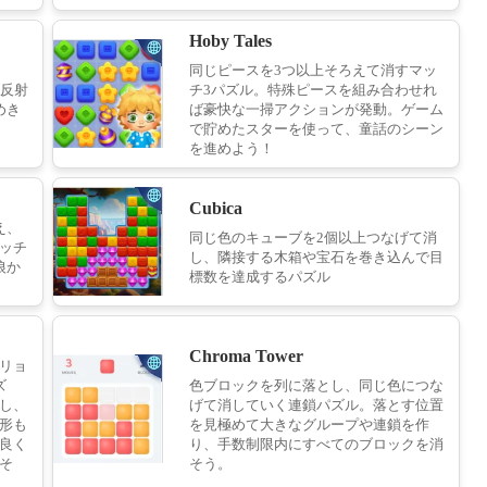
Hoby Tales
ピラミッドコネクト
同じピースを3つ以上そろえて消すマッ
「反射
チ3パズル。特殊ピースを組み合わせれ
14
めき
ば豪快な一掃アクションが発動。ゲーム
で貯めたスターを使って、童話のシーン
を進めよう！
ハロウィンコネクト
Cubica
15
え、
同じ色のキューブを2個以上つなげて消
ッチ
し、隣接する木箱や宝石を巻き込んで目
狼か
標数を達成するパズル
魔石パズル～石にされた王子～
16
Chroma Tower
リョ
ズ
色ブロックを列に落とし、同じ色につな
し、
げて消していく連鎖パズル。落とす位置
形も
を見極めて大きなグループや連鎖を作
単語さがし
良く
り、手数制限内にすべてのブロックを消
そ
そう。
17