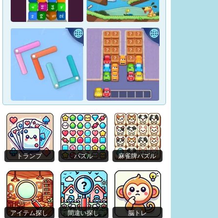
Tap Arrows: New Levels
Tape Sort 3D
Merge Blocks 2048
Lazy Dog
トランプ
パズル
麻雀牌パズル
Crunch Locked
Car Match: Traffic Puzzle
アイテム探し
間違い探し
脳トレ