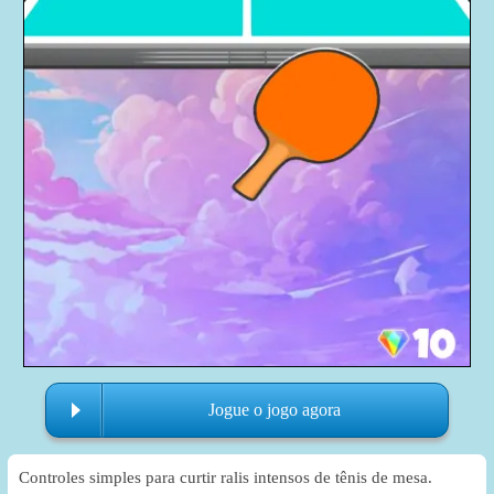
Jogue o jogo agora
Controles simples para curtir ralis intensos de tênis de mesa.