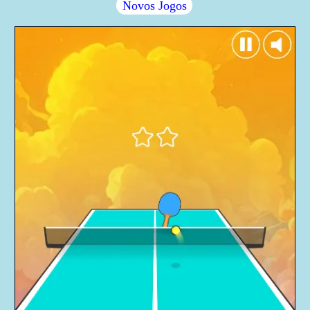
Novos Jogos