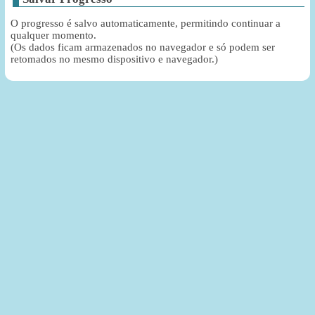
O progresso é salvo automaticamente, permitindo continuar a
qualquer momento.
(Os dados ficam armazenados no navegador e só podem ser
retomados no mesmo dispositivo e navegador.)