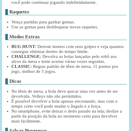
você pode continuar jogando indefinidamente.
Raquetes
Vença partidas para ganhar gemas.
Use as gemas para desbloquear novas raquetes.
Modos Extras
BUG HUNT:
Derrote insetos com seus golpes e veja quantos
consegue eliminar dentro do tempo limite.
CHALLENGE:
Devolva as bolas lançadas pelo robô aos
alvos da mesa e tente acertar várias vezes seguidas.
CLASSIC:
Regras padrão de tênis de mesa, 11 pontos por
jogo, melhor de 5 jogos.
Dicas
No tênis de mesa, a bola deve quicar uma vez antes de ser
devolvida. Volleys não são permitidos.
É possível devolver a bola apenas encostando, mas com o
tempo certo você pode mudar o ângulo e a força.
No smartphone, evite deixar o dedo parado na tela; deslize a
partir da posição da bola no momento certo para devolver
mais facilmente.
Salvar Progresso