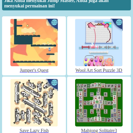
Jika Anda menyukai Jump Master, Anda juga akan
menyukai permainan ini!
Jumper's Quest
Wool Art Sort Puzzle 3D
Save Lazy Fish
Mahjong Solitaire3