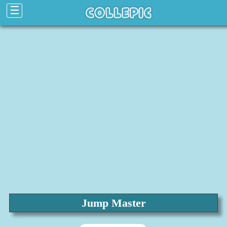
☰
Jump Master