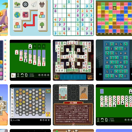
Word Search
Batsford
Scorpion Solitaire
Piece Connect
Sudoku
Mogumogu Puzzl
Yukon Solitaire
Phoenix Tiles
Word Swap Puzzl