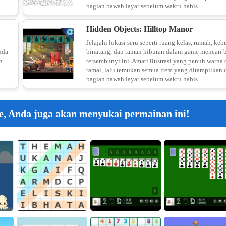
bagian bawah layar sebelum waktu habis.
Hidden Objects: Hilltop Manor
Jelajahi lokasi seru seperti ruang kelas, rumah, keb
nda
binatang, dan taman hiburan dalam game mencari 
n
tersembunyi ini. Amati ilustrasi yang penuh warna
ramai, lalu temukan semua item yang ditampilkan 
bagian bawah layar sebelum waktu habis.
, Anda juga akan menyukai permainan ini!