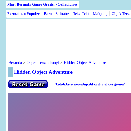
Mari Bermain Game Gratis! - Collepic.net
Permainan Populer
Baru
Solitaire
Teka-Teki
Mahjong
Objek Ters
Beranda
>
Objek Tersembunyi
>
Hidden Object Adventure
Hidden Object Adventure
Tidak bisa menutup iklan di dalam game?