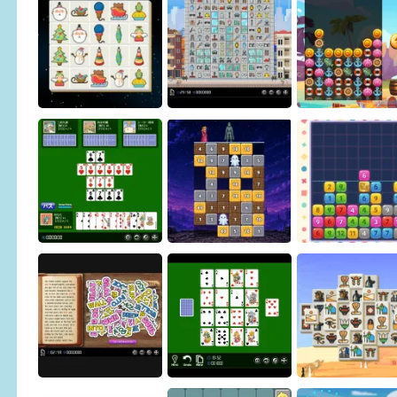
Pharaoh Line
Sliding Puzzle
Osakana Game
Building Demolition
Christmas Connect
Puzzle
Pirate Puzzle
Magic Stone Puzzle: The
Sevens
Petrified Prince
Crown Pop