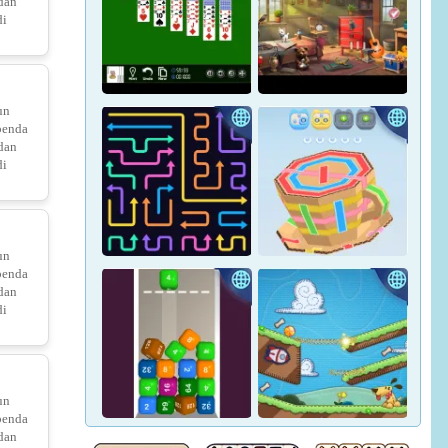
 dan
di
bica
Crown Pop
Pharaoh Line
un
benda
 dan
o Match
di
Hidden Objects: Hilltop
Yukon Solitaire
Manor
un
benda
Purr tour Find differences
 dan
di
and Puzzle
un
Tap Arrows: New Levels
Tape Sort 3D
benda
 dan