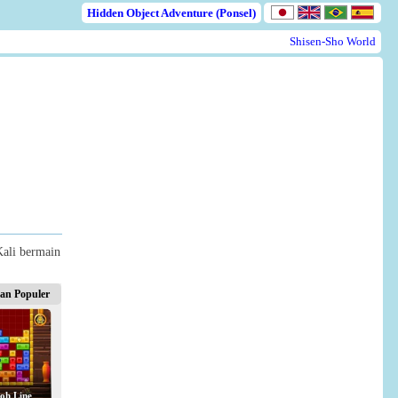
Hidden Object Adventure (Ponsel)
Shisen-Sho World
Kali bermain
an Populer
oh Line