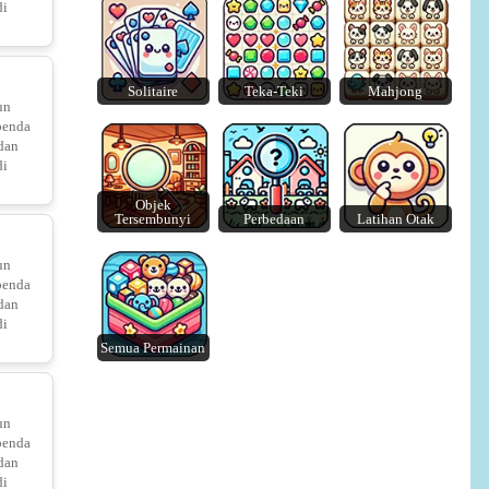
di
Bricks Breaker: Deluxe Crusher
Solitaire
Teka-Teki
Mahjong
un
benda
Merge Blocks 2048
Lazy Dog
 dan
di
Traffic Jam 3D - Unblocked
Objek
Tersembunyi
Perbedaan
Latihan Otak
un
benda
 dan
l Hop
di
Semua Permainan
un
benda
Hidden Easter Egg Hunt
 dan
di