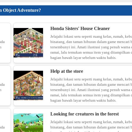
Knife 
n Object Adventure?
10
Honda Sisters' House Cleaner
Jelajahi lokasi seru seperti ruang kelas, rumah, keb
nda
binatang, dan taman hiburan dalam game mencari 
n
tersembunyi ini. Amati ilustrasi yang penuh warna
ramai, lalu temukan semua item yang ditampilkan 
11
bagian bawah layar sebelum waktu habis.
Help at the store
Pape
Jelajahi lokasi seru seperti ruang kelas, rumah, keb
nda
binatang, dan taman hiburan dalam game mencari 
12
n
tersembunyi ini. Amati ilustrasi yang penuh warna
ramai, lalu temukan semua item yang ditampilkan 
bagian bawah layar sebelum waktu habis.
Looking for creatures in the forest
13
Jelajahi lokasi seru seperti ruang kelas, rumah, keb
nda
binatang, dan taman hiburan dalam game mencari 