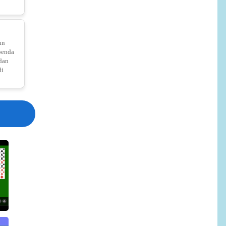
un
benda
 dan
di