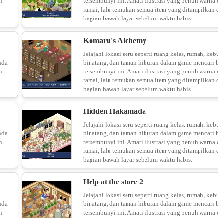
n
tersembunyi ini. Amati ilustrasi yang penuh warna
ramai, lalu temukan semua item yang ditampilkan 
bagian bawah layar sebelum waktu habis.
Cu
14
Komaru's Alchemy
Jelajahi lokasi seru seperti ruang kelas, rumah, keb
nda
binatang, dan taman hiburan dalam game mencari 
n
tersembunyi ini. Amati ilustrasi yang penuh warna
Bent
ramai, lalu temukan semua item yang ditampilkan 
bagian bawah layar sebelum waktu habis.
15
Hidden Hakamada
Jelajahi lokasi seru seperti ruang kelas, rumah, keb
nda
binatang, dan taman hiburan dalam game mencari 
n
tersembunyi ini. Amati ilustrasi yang penuh warna
ramai, lalu temukan semua item yang ditampilkan 
16
bagian bawah layar sebelum waktu habis.
Help at the store 2
Color S
Jelajahi lokasi seru seperti ruang kelas, rumah, keb
nda
binatang, dan taman hiburan dalam game mencari 
17
n
tersembunyi ini. Amati ilustrasi yang penuh warna