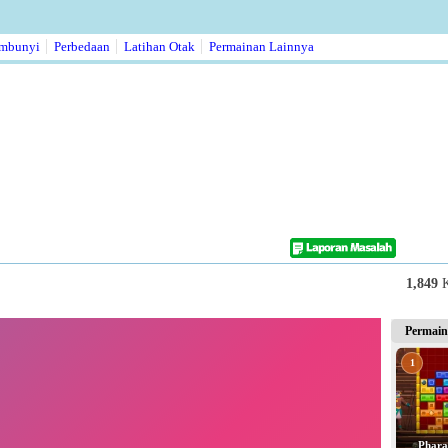
embunyi
Perbedaan
Latihan Otak
Permainan Lainnya
1,849
Permain
1
Phara