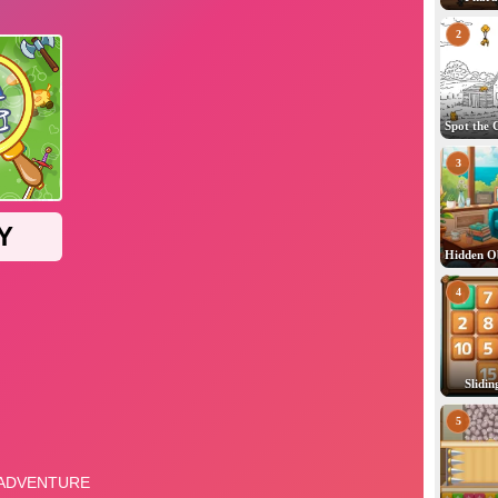
2
3
4
Slidin
5