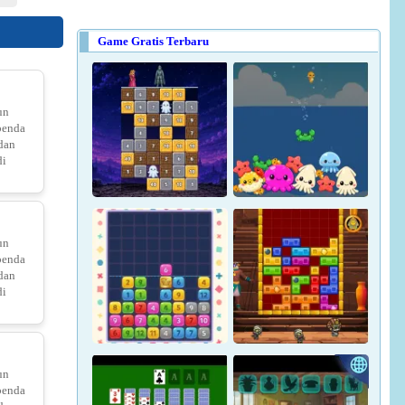
vs Fruits
Game Gratis Terbaru
un
benda
Save Little Red Hood
 dan
di
r.io 2
un
benda
 dan
di
Magic Stone Puzzle: The
Petrified Prince
Osakana Game
Help The Girl Save The Prince
un
benda