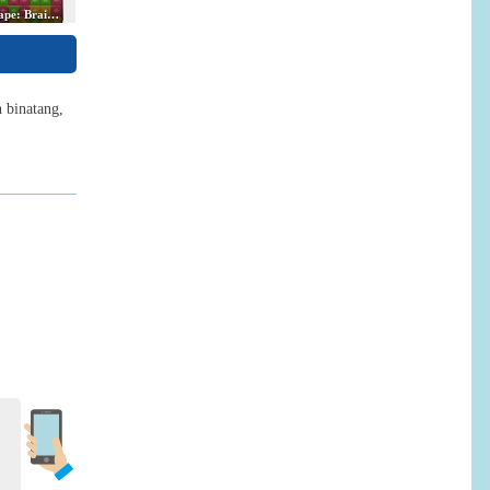
Block Escape: Brain Training
 binatang,
Block Jam
 2048.io
Golf Orbit - Unblocked