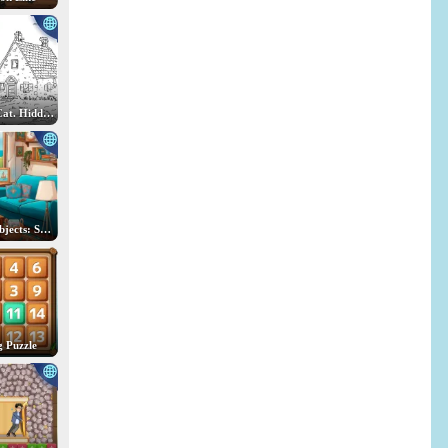
Spot the Cat. Hidden Cats
Hidden Objects: Search for Items
g Puzzle