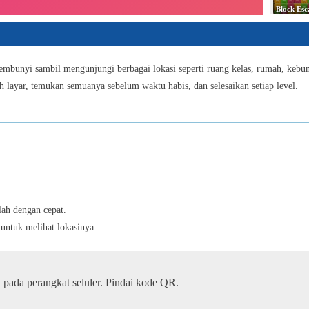
6
bunyi sambil mengunjungi berbagai lokasi seperti ruang kelas, rumah, kebun
h layar, temukan semuanya sebelum waktu habis, dan selesaikan setiap level.
Color 
7
Snake
8
lah dengan cepat.
untuk melihat lokasinya.
9
 pada perangkat seluler. Pindai kode QR.