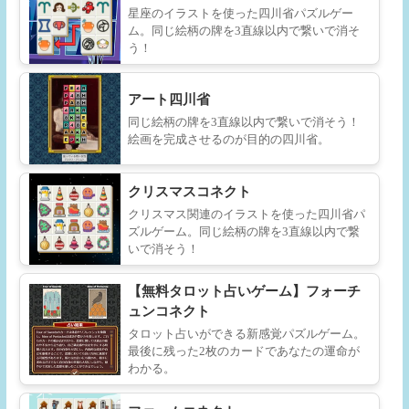
星座のイラストを使った四川省パズルゲー
ム。同じ絵柄の牌を3直線以内で繋いで消そ
う！
アート四川省
同じ絵柄の牌を3直線以内で繋いで消そう！
絵画を完成させるのが目的の四川省。
クリスマスコネクト
クリスマス関連のイラストを使った四川省パ
ズルゲーム。同じ絵柄の牌を3直線以内で繋
いで消そう！
【無料タロット占いゲーム】フォーチ
ュンコネクト
タロット占いができる新感覚パズルゲーム。
最後に残った2枚のカードであなたの運命が
わかる。