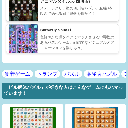
アニマルタイルズ(四川省)
ステージクリア型の四川省パズル。直線3本
以内で結べる同じ動物を探そう！
Butterfly Shimai
色鮮やかな蝶をペアでマッチさせる中毒性の
あるパズルゲーム。幻想的なビジュアルとア
ニメーションを楽しもう。
新着ゲーム
トランプ
パズル
麻雀牌パズル
「ビル解体パズル」が好きな人はこんなゲームにもハマっ
ています！