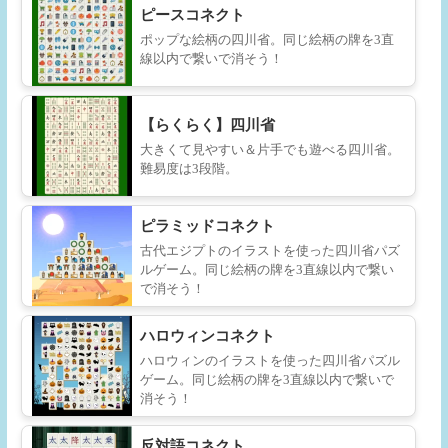
ピースコネクト
ポップな絵柄の四川省。同じ絵柄の牌を3直
線以内で繋いで消そう！
【らくらく】四川省
大きくて見やすい＆片手でも遊べる四川省。
難易度は3段階。
ピラミッドコネクト
古代エジプトのイラストを使った四川省パズ
ルゲーム。同じ絵柄の牌を3直線以内で繋い
で消そう！
ハロウィンコネクト
ハロウィンのイラストを使った四川省パズル
ゲーム。同じ絵柄の牌を3直線以内で繋いで
消そう！
反対語コネクト