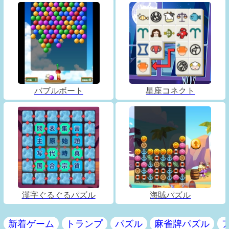
バブルボート
星座コネクト
漢字ぐるぐるパズル
海賊パズル
新着ゲーム
トランプ
パズル
麻雀牌パズル