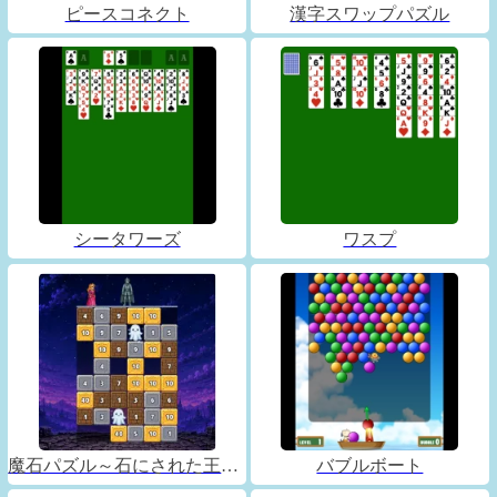
ピースコネクト
漢字スワップパズル
シータワーズ
ワスプ
魔石パズル～石にされた王子～
バブルボート