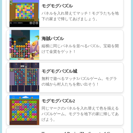
モグモグパズル
パネルを入れ替えてマッチ！モグラたちを地
下の家まで帰してあげましょう。
海賊パズル
縦横に同じパネルを並べるパズル。宝箱を開
けて金貨をゲット！
モグモグパズル城
無料で遊べるマッチ3パズルゲーム。モグラ
の城から村人たちを救い出そう！
モグモグパズル2
同じマークのパネルを入れ替えて色を揃える
パズルゲーム。モグラを地下の家に帰してあ
げよう。