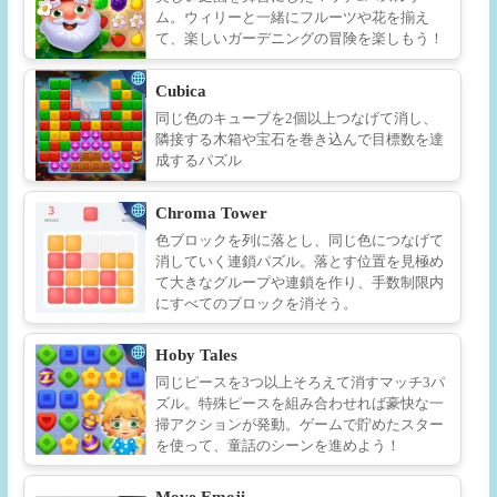
ム。ウィリーと一緒にフルーツや花を揃え
て、楽しいガーデニングの冒険を楽しもう！
Cubica
同じ色のキューブを2個以上つなげて消し、
隣接する木箱や宝石を巻き込んで目標数を達
成するパズル
Chroma Tower
色ブロックを列に落とし、同じ色につなげて
消していく連鎖パズル。落とす位置を見極め
て大きなグループや連鎖を作り、手数制限内
にすべてのブロックを消そう。
Hoby Tales
同じピースを3つ以上そろえて消すマッチ3パ
ズル。特殊ピースを組み合わせれば豪快な一
掃アクションが発動。ゲームで貯めたスター
を使って、童話のシーンを進めよう！
Move Emoji