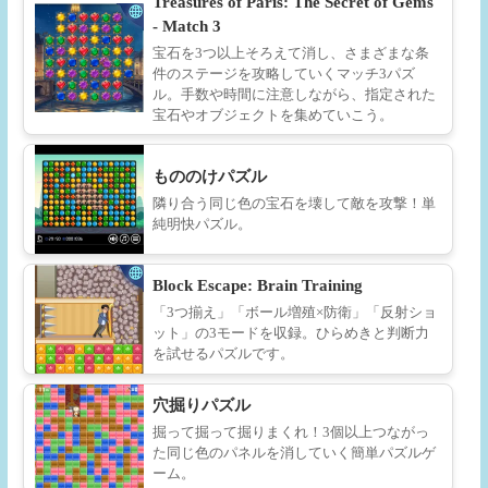
Treasures of Paris: The Secret of Gems
- Match 3
宝石を3つ以上そろえて消し、さまざまな条
件のステージを攻略していくマッチ3パズ
ル。手数や時間に注意しながら、指定された
宝石やオブジェクトを集めていこう。
もののけパズル
隣り合う同じ色の宝石を壊して敵を攻撃！単
純明快パズル。
Block Escape: Brain Training
「3つ揃え」「ボール増殖×防衛」「反射ショ
ット」の3モードを収録。ひらめきと判断力
を試せるパズルです。
穴掘りパズル
掘って掘って掘りまくれ！3個以上つながっ
た同じ色のパネルを消していく簡単パズルゲ
ーム。