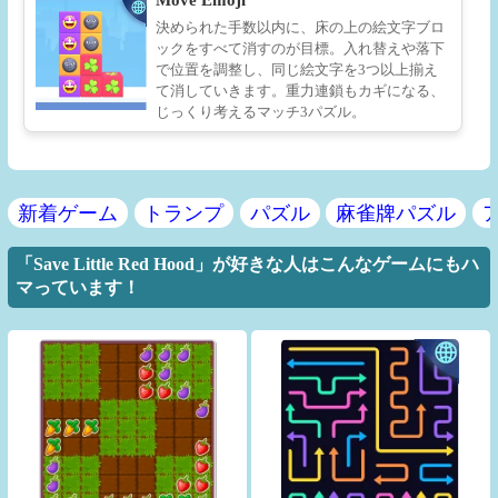
決められた手数以内に、床の上の絵文字ブロ
ックをすべて消すのが目標。入れ替えや落下
で位置を調整し、同じ絵文字を3つ以上揃え
て消していきます。重力連鎖もカギになる、
じっくり考えるマッチ3パズル。
新着ゲーム
トランプ
パズル
麻雀牌パズル
「Save Little Red Hood」が好きな人はこんなゲームにもハ
マっています！