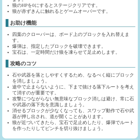
狼のHPを0にするとステージクリアです。
狼が赤ずきんに触れるとゲームオーバーです。
お助け機能
四葉のクローバーは、ボード上のブロックを入れ替えま
す。
爆弾は、指定したブロックを破壊できます。
宝石は、一定時間だけ狼を凍らせて足止めします。
攻略のコツ
石や武器を落としやすくするため、なるべく縦にブロック
を消しましょう。
途中で止まらないように、下まで抜ける落下ルートを考え
て消すのが重要です。
攻撃につながらない無意味なブロック消しは避け、常に石
や武器の落下先を意識しましょう。
消せるブロックが少なくなっても、スワップ動作で石や武
器が押し出され、道が開くことがあります。
狼が近づいてきたら、宝石で足止めしたり、爆弾でルート
を作ったりしてピンチを切り抜けましょう。