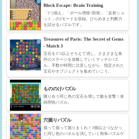
Block Escape: Brain Training
「3つ揃え」「ボール増殖×防衛」「反射ショ
ット」の3モードを収録。ひらめきと判断力
を試せるパズルです。
Treasures of Paris: The Secret of Gems
- Match 3
宝石を3つ以上そろえて消し、さまざまな条
件のステージを攻略していくマッチ3パズ
ル。手数や時間に注意しながら、指定された
宝石やオブジェクトを集めていこう。
もののけパズル
隣り合う同じ色の宝石を壊して敵を攻撃！単
純明快パズル。
穴掘りパズル
掘って掘って掘りまくれ！3個以上つながっ
た同じ色のパネルを消していく簡単パズルゲ