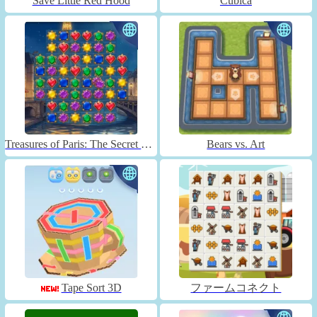
Save Little Red Hood
Cubica
Treasures of Paris: The Secret of Gems - Match 3
Bears vs. Art
Tape Sort 3D
ファームコネクト