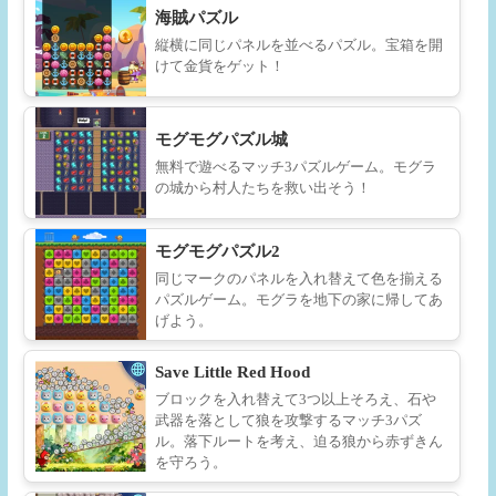
海賊パズル
縦横に同じパネルを並べるパズル。宝箱を開
けて金貨をゲット！
モグモグパズル城
無料で遊べるマッチ3パズルゲーム。モグラ
の城から村人たちを救い出そう！
モグモグパズル2
同じマークのパネルを入れ替えて色を揃える
パズルゲーム。モグラを地下の家に帰してあ
げよう。
Save Little Red Hood
ブロックを入れ替えて3つ以上そろえ、石や
武器を落として狼を攻撃するマッチ3パズ
ル。落下ルートを考え、迫る狼から赤ずきん
を守ろう。