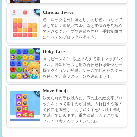
Chroma Tower
色ブロックを列に落とし、同じ色につなげて
消していく連鎖パズル。落とす位置を見極め
て大きなグループや連鎖を作り、手数制限内
にすべてのブロックを消そう。
Hoby Tales
同じピースを3つ以上そろえて消すマッチ3パ
ズル。特殊ピースを組み合わせれば豪快な一
掃アクションが発動。ゲームで貯めたスター
を使って、童話のシーンを進めよう！
Move Emoji
決められた手数以内に、床の上の絵文字ブロ
ックをすべて消すのが目標。入れ替えや落下
で位置を調整し、同じ絵文字を3つ以上揃え
て消していきます。重力連鎖もカギになる、
じっくり考えるマッチ3パズル。