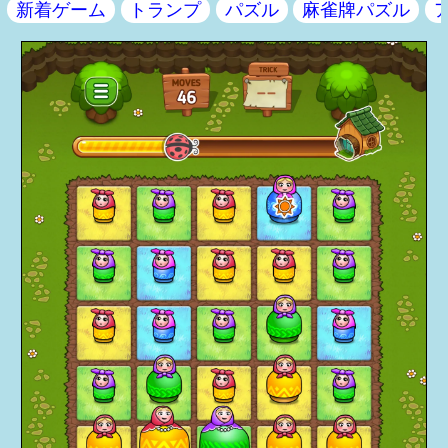
新着ゲーム
トランプ
パズル
麻雀牌パズル