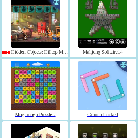
Hidden Objects: Hilltop Manor
Mahjong Solitaire14
Mogumogu Puzzle 2
Crunch Locked