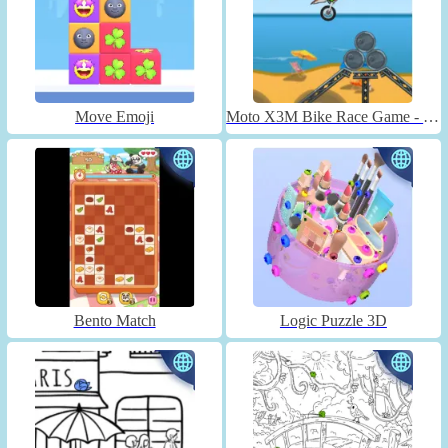
Move Emoji
Moto X3M Bike Race Game - Unblocked
Bento Match
Logic Puzzle 3D