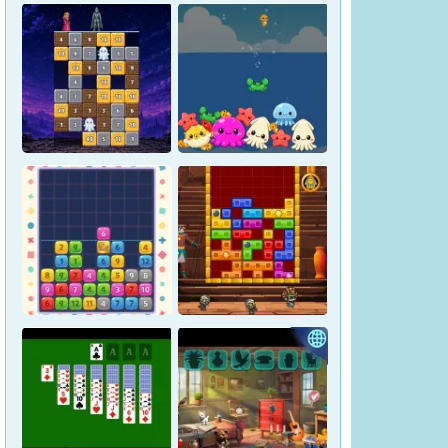
Magic Stone Puzzle: The
Petrified Prince
Osakana Game