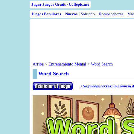
Jugar Juegos Gratis - Collepic.net
Juegos Populares
Nuevos
Solitario
Rompecabezas
Mah
Arriba
>
Entrenamiento Mental
>
Word Search
Word Search
¿No puedes cerrar un anuncio d