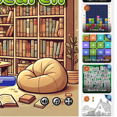
2
Crown Pop
3
2248 Merge Puzzle
4
Match & Clear
5