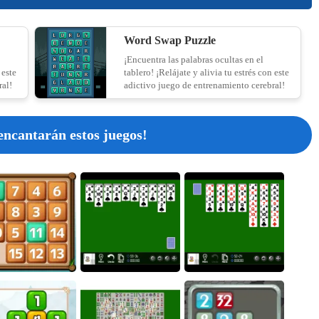
Yarn Fever! Unravel Puzzle
Word Swap Puzzle
10
¡Encuentra las palabras ocultas en el
 este
tablero! ¡Relájate y alivia tu estrés con este
ral!
adictivo juego de entrenamiento cerebral!
Find Hidden Cats
11
encantarán estos juegos!
Duck Rescue: Screw Clear
12
Wall Hop
13