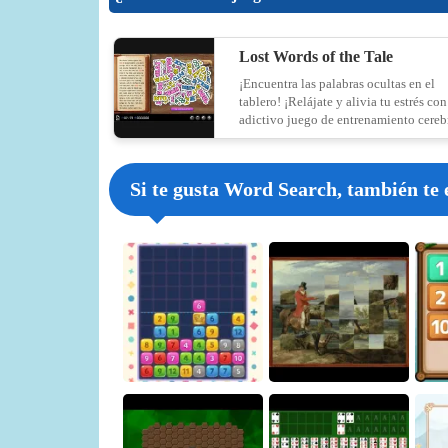
Lost Words of the Tale
¡Encuentra las palabras ocultas en el
tablero! ¡Relájate y alivia tu estrés con
adictivo juego de entrenamiento cereb
Si te gusta Word Search, también te 