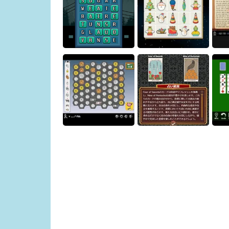
Magic Stone Puzzle: The
Petrified Prince
Osakana Game
Y
Word Swap Puzzle
Christmas Connect
Lost
[Free Tarot Reading
Exchange Master
Game] Fortune Connect