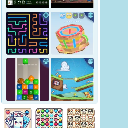
Crown Pop
Pharaoh Line
Hidden Objects: Hilltop
Yukon Solitaire
Manor
Tap Arrows: New Levels
Tape Sort 3D