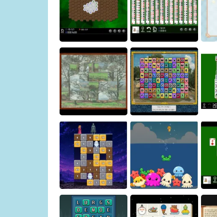
Crown Pop
Art Puzzle
Hexagonal Minesweeper
- Unblocked
Quad FreeCell
Art Puzzle 2
Art Shisen-sho
Ma