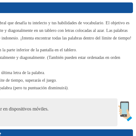
Spot the Cat. Hidden Cats
6
ral que desafía tu intelecto y tus habilidades de vocabulario. El objetivo es
te y diagonalmente en un tablero con letras colocadas al azar. Las palabras
e indonesio. ¡Intenta encontrar todas las palabras dentro del límite de tiempo!
Art Puzzle
la parte inferior de la pantalla en el tablero.
7
ontalmente y diagonalmente. (También pueden estar ordenadas en orden
 última letra de la palabra.
Find the Frog - Hidden Objects
ite de tiempo, superarás el juego.
8
 palabra (pero tu puntuación disminuirá).
 en dispositivos móviles.
Color Block Jam
9
?