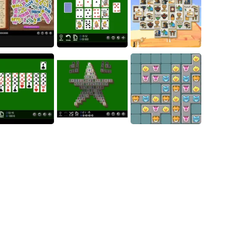
Bento Match
ukon Solitaire
Pharaoh Line
Phoenix Tiles
18
Fruit Blocks: Fun Match
19
 Words of the Tale
Fifteens
Pyramid Pairs
ASMR Sorting
20
Pair Up
Mahjong Solitaire14
SafariMatch
Traffic Jam 3D - Unblocked