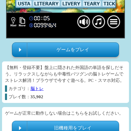
ゲームをプレイ
【無料・登録不要】盤上に隠された外国語の単語を探しだそ
う。リラックスしながらも中毒性バツグンの脳トレゲームで
ストレス解消！ブラウザで今すぐ遊べる。PC・スマホ対応。
カテゴリ：
脳トレ
プレイ数：
35,902
ゲームが正常に動作しない場合はこちらをお試しください。
旧機種用をプレイ