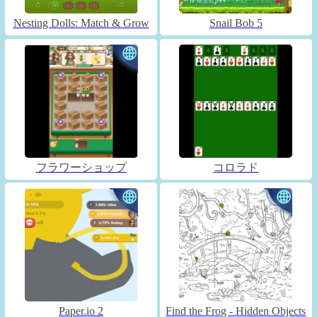
Nesting Dolls: Match & Grow
Snail Bob 5
フラワーショップ
コロラド
Paper.io 2
Find the Frog - Hidden Objects