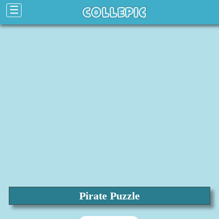
☰
Pirate Puzzle