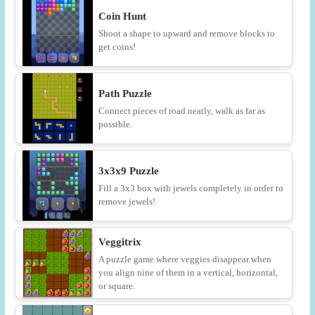
Coin Hunt
Shoot a shape to upward and remove blocks to
get coins!
Path Puzzle
Connect pieces of road neatly, walk as far as
possible.
3x3x9 Puzzle
Fill a 3x3 box with jewels completely in order to
remove jewels!
Veggitrix
A puzzle game where veggies disappear when
you align nine of them in a vertical, horizontal,
or square.