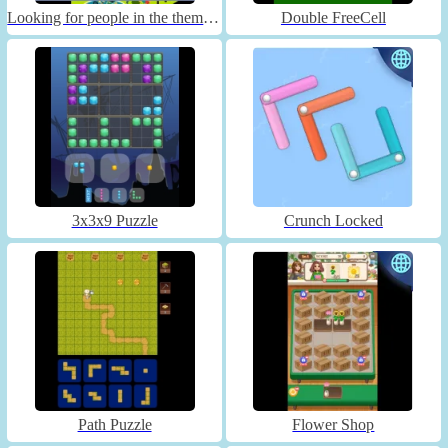
Looking for people in the theme park
Double FreeCell
3x3x9 Puzzle
Crunch Locked
Path Puzzle
Flower Shop