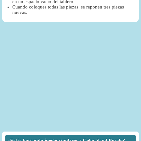
en un espacio vacío del tablero.
Cuando coloques todas las piezas, se reponen tres piezas
nuevas.
¿Estás buscando juegos similares a Color Sand Puzzle?