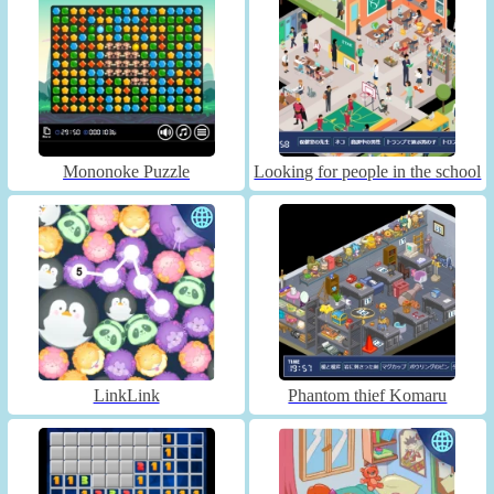
Mononoke Puzzle
Looking for people in the school
LinkLink
Phantom thief Komaru