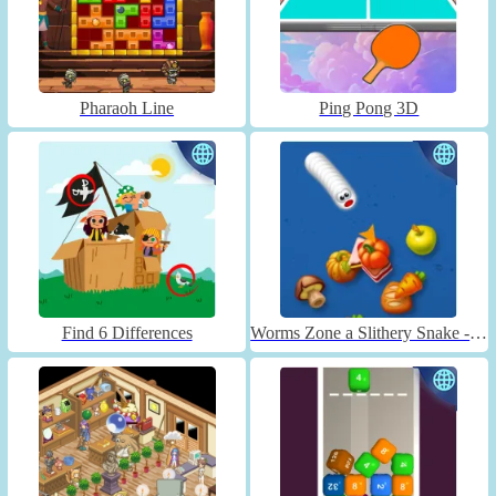
Pharaoh Line
Ping Pong 3D
Find 6 Differences
Worms Zone a Slithery Snake - Unblocked