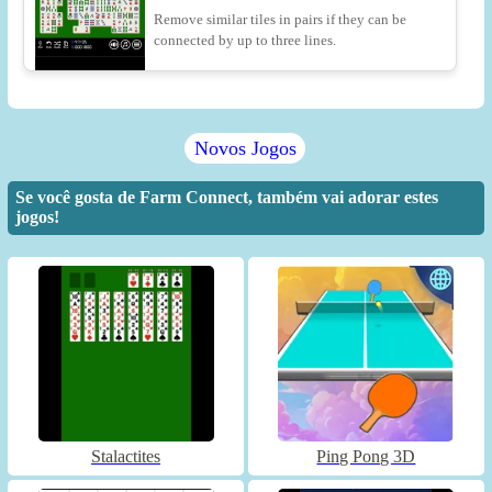
Remove similar tiles in pairs if they can be
connected by up to three lines.
Novos Jogos
Se você gosta de Farm Connect, também vai adorar estes
jogos!
Stalactites
Ping Pong 3D