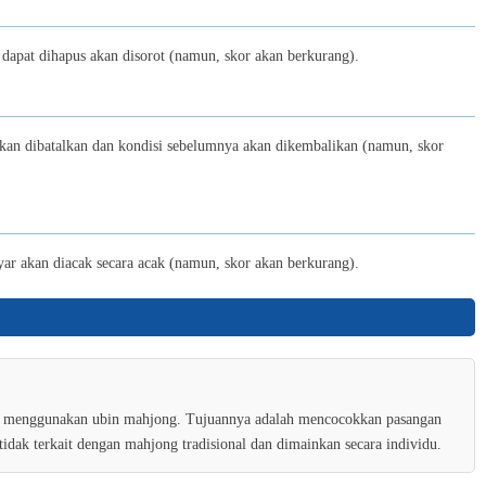
Golf Orbit - Unblocked
apat dihapus akan disorot (namun, skor akan berkurang).
10
kan dibatalkan dan kondisi sebelumnya akan dikembalikan (namun, skor
Knife vs Fruits
11
ar akan diacak secara acak (namun, skor akan berkurang).
Cubica
12
Save Little Red Hood
ng menggunakan ubin mahjong. Tujuannya adalah mencocokkan pasangan
idak terkait dengan mahjong tradisional dan dimainkan secara individu.
13