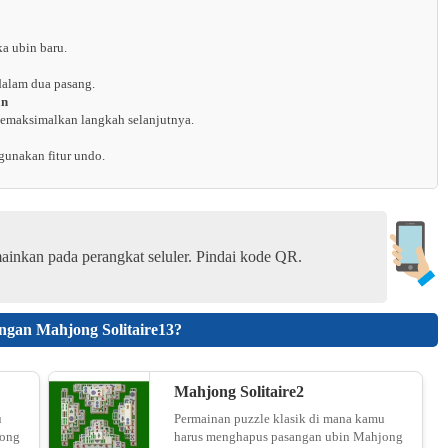
a ubin baru.
Nonogram Jigsaw - Unblocked
dalam dua pasang.
18
an
memaksimalkan langkah selanjutnya.
gunakan fitur undo.
Crunch Locked
19
ainkan pada perangkat seluler. Pindai kode QR.
Car Match: Traffic Puzzle
ngan Mahjong Solitaire13?
20
Mahjong Solitaire2
Yarn Fever! Unravel Puzzle
u
Permainan puzzle klasik di mana kamu
jong
harus menghapus pasangan ubin Mahjong