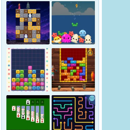
Magic Stone Puzzle: The
Petrified Prince
Osakana Game