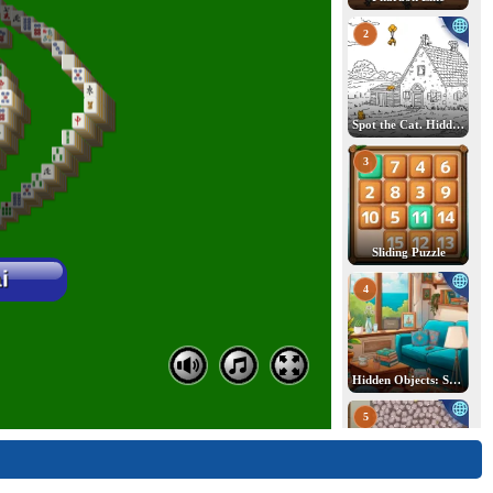
2
Spot the Cat. Hidden Cats
3
Sliding Puzzle
4
Hidden Objects: Search for Items
5