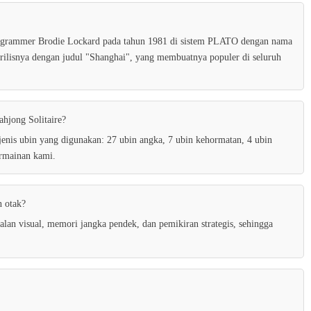
Bento Match
rogrammer Brodie Lockard pada tahun 1981 di sistem PLATO dengan nama
14
ilisnya dengan judul "Shanghai", yang membuatnya populer di seluruh
Purr tour Find differences
hjong Solitaire?
15
nis ubin yang digunakan: 27 ubin angka, 7 ubin kehormatan, 4 ubin
ermainan kami.
Help The Girl Save The Prince
n otak?
16
an visual, memori jangka pendek, dan pemikiran strategis, sehingga
Wall Hop
17