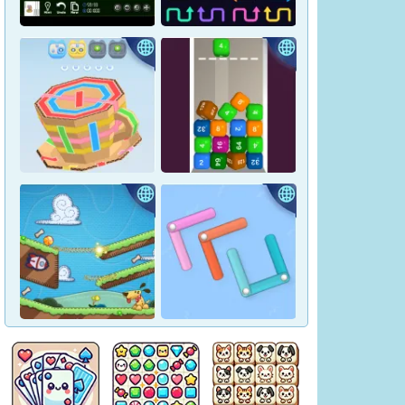
Crown Pop
Pharaoh Line
Yukon Solitaire
Tap Arrows: New Levels
Tape Sort 3D
Merge Blocks 2048