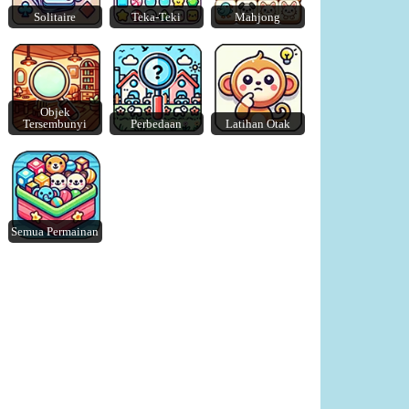
Solitaire
Teka-Teki
Mahjong
Lazy Dog
Crunch Locked
Objek
Tersembunyi
Perbedaan
Latihan Otak
Semua Permainan