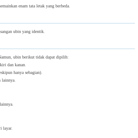
Block Escape: Brain Training
memainkan enam tata letak yang berbeda.
6
sangan ubin yang identik.
Color Block Jam
7
amun, ubin berikut tidak dapat dipilih:
 kiri dan kanan.
eskipun hanya sebagian).
Paper.io 2
 lainnya.
8
lainnya.
Snake 2048.io
9
i layar.