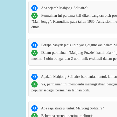
Q
Apa sejarah Mahjong Solitaire?
A
Permainan ini pertama kali dikembangkan oleh p
"Mah-Jongg". Kemudian, pada tahun 1986, Activision mer
dunia.
Q
Berapa banyak jenis ubin yang digunakan dalam Ma
A
Dalam permainan "Mahjong Puzzle" kami, ada 44 je
musim, 4 ubin bunga, dan 2 ubin unik eksklusif dalam p
Q
Apakah Mahjong Solitaire bermanfaat untuk latiha
A
Ya, permainan ini membantu meningkatkan pengenal
populer sebagai permainan latihan otak.
Q
Apa saja strategi untuk Mahjong Solitaire?
A
Beberapa strategi penting meliputi: