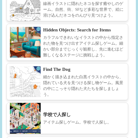
線画イラストに隠れたネコを探す癒やしのゲ
ーム。自然、街、SFなど多彩な世界で、絵に
溶け込んだネコをのんびり見つけよう。
Hidden Objects: Search for Items
カラフルできれいなイラストの中から指定さ
れた物を見つけ出すアイテム探しゲーム。細
かい部分までじっくり観察し、先に進むほど
難しくなるステージに挑戦しよう。
Find The Dog
細かく描き込まれた白黒イラストの中から、
隠れている犬を見つける探し物ゲーム。風景
の中にこっそり隠れた犬たちを探しましょ
う。
学校で人探し
アイテム探しゲーム。学校で人探し。