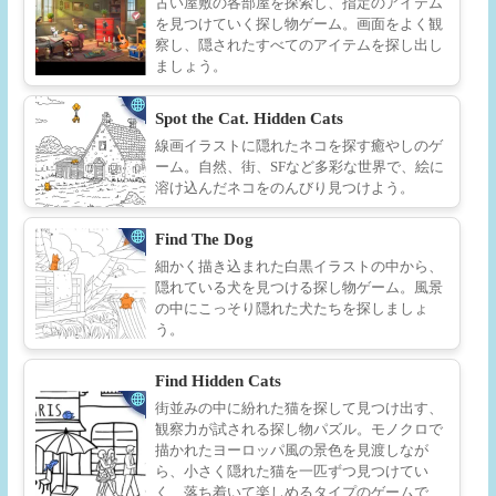
古い屋敷の各部屋を探索し、指定のアイテム
を見つけていく探し物ゲーム。画面をよく観
察し、隠されたすべてのアイテムを探し出し
ましょう。
Spot the Cat. Hidden Cats
線画イラストに隠れたネコを探す癒やしのゲ
ーム。自然、街、SFなど多彩な世界で、絵に
溶け込んだネコをのんびり見つけよう。
Find The Dog
細かく描き込まれた白黒イラストの中から、
隠れている犬を見つける探し物ゲーム。風景
の中にこっそり隠れた犬たちを探しましょ
う。
Find Hidden Cats
街並みの中に紛れた猫を探して見つけ出す、
観察力が試される探し物パズル。モノクロで
描かれたヨーロッパ風の景色を見渡しなが
ら、小さく隠れた猫を一匹ずつ見つけてい
く、落ち着いて楽しめるタイプのゲームで