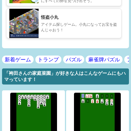
にすべての卵を見つけ出そう。
怪盗小丸
アイテム探しゲーム。小丸になってお宝を盗
んじゃおう！
新着ゲーム
トランプ
パズル
麻雀牌パズル
「袴田さんの家庭菜園」が好きな人はこんなゲームにもハ
マっています！