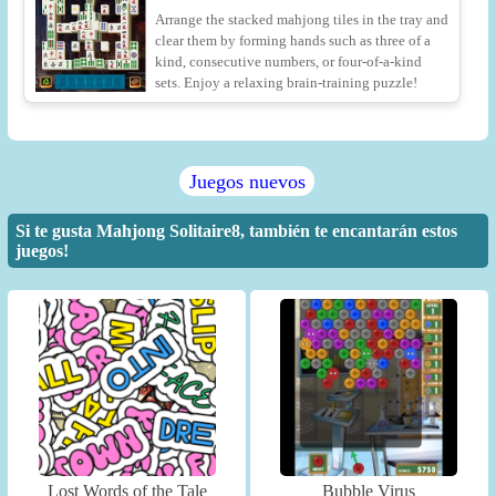
Arrange the stacked mahjong tiles in the tray and
clear them by forming hands such as three of a
kind, consecutive numbers, or four-of-a-kind
sets. Enjoy a relaxing brain-training puzzle!
Juegos nuevos
Si te gusta Mahjong Solitaire8, también te encantarán estos
juegos!
Lost Words of the Tale
Bubble Virus