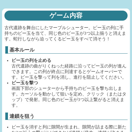
ゲーム内容
古代遺跡を舞台にしたマーブルシューター。ビー玉の列に手
持ちのビー玉を当て、同じ色のビー玉が3つ以上揃うと消えま
す。蛇行しながら迫ってくるビー玉をすべて消そう！
基本ルール
ビー玉の列を止める
古代遺跡の曲がりくねった経路に沿ってビー玉の列が進ん
できます。この列が終点に到達するとゲームオーバーで
す。ビー玉を撃って列を消し、進行を阻止してください。
ビー玉を撃つ
画面下部のシューターから手持ちのビー玉を撃ち出しま
す。カーソルを動かして狙いを定め、クリック（またはタ
ップ）で発射。同じ色のビー玉が3つ以上繋がると消えま
す。
連鎖を狙う
ビー玉を消すと列に隙間が生まれ、隙間が詰まる際に新た