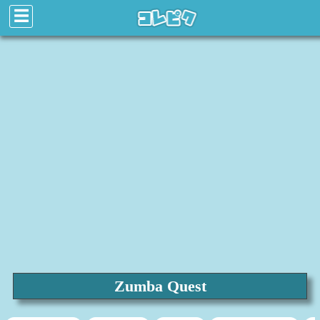
☰
Zumba Quest