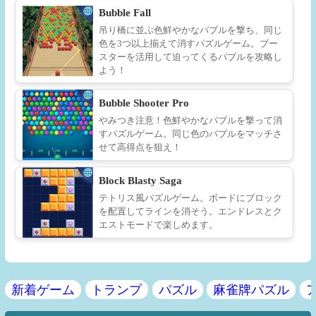
Bubble Fall
吊り橋に並ぶ色鮮やかなバブルを撃ち、同じ
色を3つ以上揃えて消すパズルゲーム。ブー
スターを活用して迫ってくるバブルを攻略し
よう！
Bubble Shooter Pro
やみつき注意！色鮮やかなバブルを撃って消
すパズルゲーム。同じ色のバブルをマッチさ
せて高得点を狙え！
Block Blasty Saga
テトリス風パズルゲーム。ボードにブロック
を配置してラインを消そう。エンドレスとク
エストモードで楽しめます。
新着ゲーム
トランプ
パズル
麻雀牌パズル