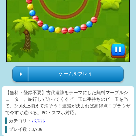
ゲームをプレイ
【無料・登録不要】古代遺跡をテーマにした無料マーブルシ
ューター。蛇行して迫ってくるビー玉に手持ちのビー玉を当
て、3つ以上揃えて消そう！連鎖が決まれば高得点！ブラウザ
で今すぐ遊べる。PC・スマホ対応。
カテゴリ：
パズル
プレイ数：
3,736