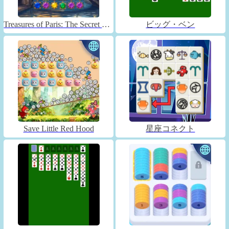
Treasures of Paris: The Secret of Gems - Match 3
ビッグ・ベン
Save Little Red Hood
星座コネクト