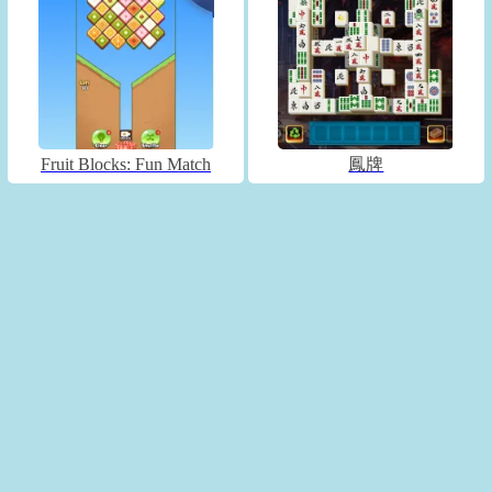
Fruit Blocks: Fun Match
鳳牌