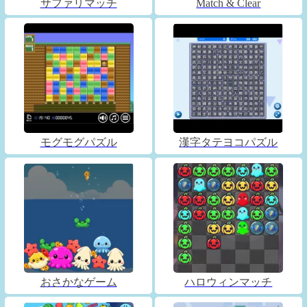
サファリマッチ
Match & Clear
モグモグパズル
漢字タテヨコパズル
おさかなゲーム
ハロウィンマッチ