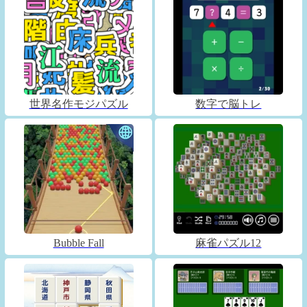
世界名作モジパズル
数字で脳トレ
Bubble Fall
麻雀パズル12