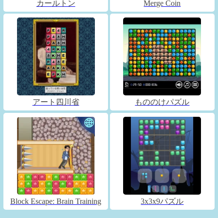
カールトン
Merge Coin
アート四川省
もののけパズル
Block Escape: Brain Training
3x3x9パズル