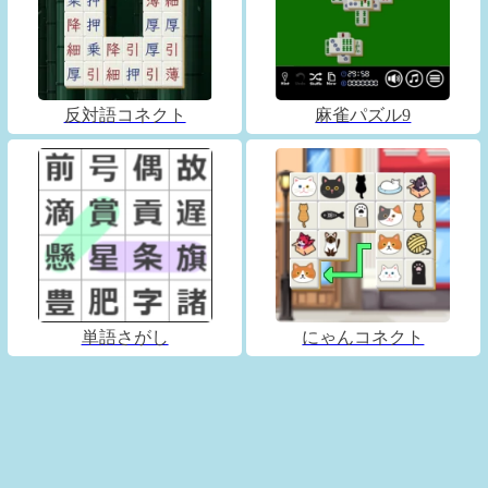
反対語コネクト
麻雀パズル9
単語さがし
にゃんコネクト