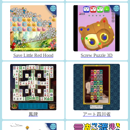
Save Little Red Hood
Screw Puzzle 3D
鳳牌
アート四川省