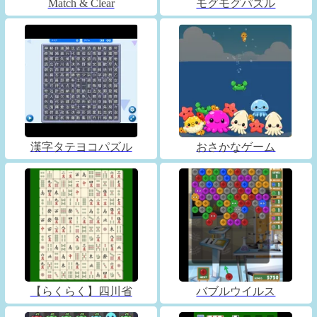
Match & Clear
モグモグパズル
漢字タテヨコパズル
おさかなゲーム
【らくらく】四川省
バブルウイルス