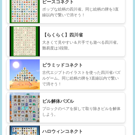
ピースコネクト
ポップな絵柄の四川省。同じ絵柄の牌を3直
線以内で繋いで消そう！
【らくらく】四川省
大きくて見やすい＆片手でも遊べる四川省。
難易度は3段階。
ピラミッドコネクト
古代エジプトのイラストを使った四川省パズ
ルゲーム。同じ絵柄の牌を3直線以内で繋い
で消そう！
ビル解体パズル
ブロックのペアを探して取り除きビルを解体
しよう。
ハロウィンコネクト