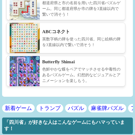
都道府県と市の名前を用いた四川省パズルゲ
ーム。同じ都道府県か市の牌を3直線以内で
繋いで消そう！
ABCコネクト
英数字柄の牌を使った四川省。同じ絵柄の牌
を3直線以内で繋いで消そう！
Butterfly Shimai
色鮮やかな蝶をペアでマッチさせる中毒性の
あるパズルゲーム。幻想的なビジュアルとア
ニメーションを楽しもう。
新着ゲーム
トランプ
パズル
麻雀牌パズル
「四川省」が好きな人はこんなゲームにもハマっていま
す！