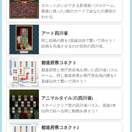
タロット占いができる新感覚パズルゲーム。
最後に残った2枚のカードであなたの運命が
わかる。
アート四川省
同じ絵柄の牌を3直線以内で繋いで消そう！
絵画を完成させるのが目的の四川省。
都道府県コネクト
都道府県と県庁所在地を用いた四川省パズル
ゲーム。同じ都道府県か県庁所在地の牌を3
直線以内で繋いで消そう！
アニマルタイルズ(四川省)
ステージクリア型の四川省パズル。直線3本
以内で結べる同じ動物を探そう！
都道府県コネクト2