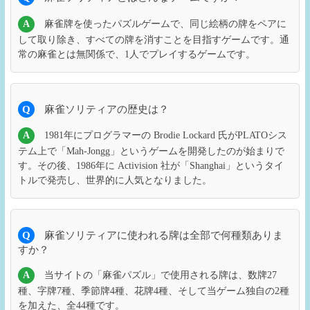
A
麻雀牌を使ったパズルゲームで、同じ絵柄の牌をペアに
して取り除き、すべての牌を消すことを目指すゲームです。通
常の麻雀とは無関係で、1人でプレイするゲームです。
Q
麻雀ソリティアの歴史は？
A
1981年にプログラマーの Brodie Lockard 氏がPLATOシス
テム上で「Mah-Jongg」というゲームを開発したのが始まりで
す。その後、1986年に Activision 社が「Shanghai」というタイ
トルで発売し、世界的に人気となりました。
Q
麻雀ソリティアに使われる牌は全部で何種類ありま
すか？
A
当サイトの「麻雀パズル」で使用される牌は、数牌27
種、字牌7種、季節牌4種、花牌4種、そして当ゲーム独自の2種
を加えた、全44種です。