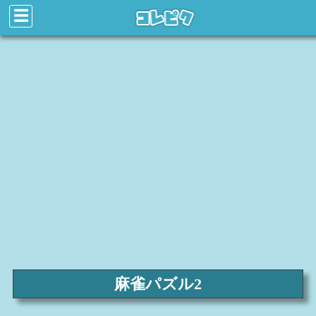
☰
麻雀パズル2