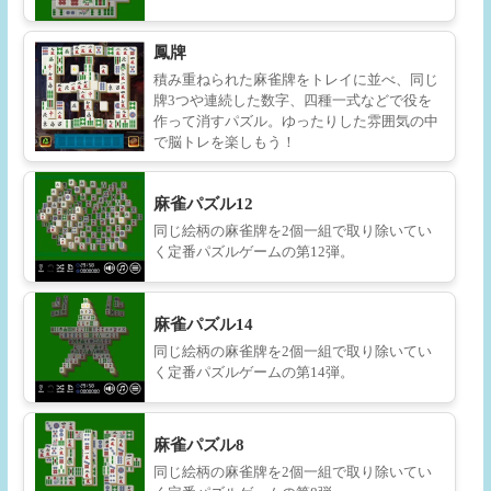
鳳牌
積み重ねられた麻雀牌をトレイに並べ、同じ
牌3つや連続した数字、四種一式などで役を
作って消すパズル。ゆったりした雰囲気の中
で脳トレを楽しもう！
麻雀パズル12
同じ絵柄の麻雀牌を2個一組で取り除いてい
く定番パズルゲームの第12弾。
麻雀パズル14
同じ絵柄の麻雀牌を2個一組で取り除いてい
く定番パズルゲームの第14弾。
麻雀パズル8
同じ絵柄の麻雀牌を2個一組で取り除いてい