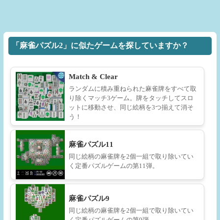
「麻雀パズル2」に似たゲームを探していますか？
Match & Clear
ランダムに積み重ねられた麻雀牌をすべて取
り除くマッチ3ゲーム。牌をタッチしてスロ
ットに移動させ、同じ絵柄を3つ揃えて消そ
う！
麻雀パズル11
同じ絵柄の麻雀牌を2個一組で取り除いてい
く定番パズルゲームの第11弾。
麻雀パズル9
同じ絵柄の麻雀牌を2個一組で取り除いてい
く定番パズルゲームの第9弾。