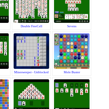
Double FreeCell
Sevens
Minesweeper - Unblocked
Mole Buster