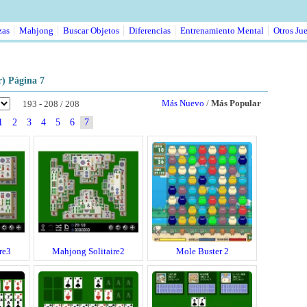
zas
Mahjong
Buscar Objetos
Diferencias
Entrenamiento Mental
Otros Ju
) Página 7
Más Nuevo
/
Más Popular
193 - 208 / 208
1
2
3
4
5
6
7
re3
Mahjong Solitaire2
Mole Buster 2