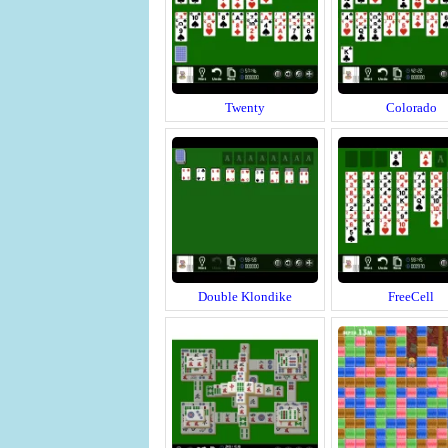
Twenty
Colorado
Double Klondike
FreeCell