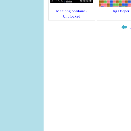
Mahjong Solitaire -
Dig Deeper
Unblocked