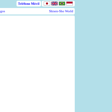
Teléfono Móvil
egos
Shisen-Sho World