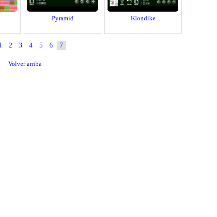
Pyramid
Klondike
1
2
3
4
5
6
7
Volver arriba