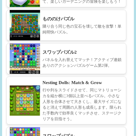
て、楽しいガーデニングの冒険を楽しもう！
もののけパズル
隣り合う同じ色の宝石を壊して敵を攻撃！単
純明快パズル。
スワップパズル2
パネルを入れ替えてマッチ！アクティブ連鎖
ありのアクションパズルゲーム第2弾。
Nesting Dolls: Match & Grow
行や列をスライドさせて、同じマトリョーシ
カを縦か横に3個以上並べるパズル。小さな
人形を合体させて大きくし、最大サイズにな
ると消えて周囲の人形も成長します。限られ
た手数内で効率良くマッチさせ、ステージク
リアを目指そう。
スワップパズル