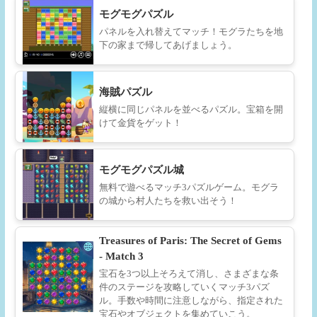
モグモグパズル
パネルを入れ替えてマッチ！モグラたちを地
下の家まで帰してあげましょう。
海賊パズル
縦横に同じパネルを並べるパズル。宝箱を開
けて金貨をゲット！
モグモグパズル城
無料で遊べるマッチ3パズルゲーム。モグラ
の城から村人たちを救い出そう！
Treasures of Paris: The Secret of Gems
- Match 3
宝石を3つ以上そろえて消し、さまざまな条
件のステージを攻略していくマッチ3パズ
ル。手数や時間に注意しながら、指定された
宝石やオブジェクトを集めていこう。