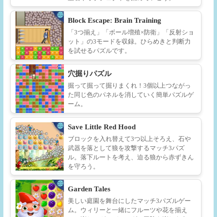
Block Escape: Brain Training
「3つ揃え」「ボール増殖×防衛」「反射ショ
ット」の3モードを収録。ひらめきと判断力
を試せるパズルです。
穴掘りパズル
掘って掘って掘りまくれ！3個以上つながっ
た同じ色のパネルを消していく簡単パズルゲ
ーム。
Save Little Red Hood
ブロックを入れ替えて3つ以上そろえ、石や
武器を落として狼を攻撃するマッチ3パズ
ル。落下ルートを考え、迫る狼から赤ずきん
を守ろう。
Garden Tales
美しい庭園を舞台にしたマッチ3パズルゲー
ム。ウィリーと一緒にフルーツや花を揃え