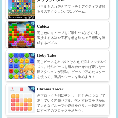
パネルを入れ替えてマッチ！アクティブ連鎖
ありのアクションパズルゲーム。
Cubica
同じ色のキューブを2個以上つなげて消し、
隣接する木箱や宝石を巻き込んで目標数を達
成するパズル
Hoby Tales
同じピースを3つ以上そろえて消すマッチ3パ
ズル。特殊ピースを組み合わせれば豪快な一
掃アクションが発動。ゲームで貯めたスター
を使って、童話のシーンを進めよう！
Chroma Tower
色ブロックを列に落とし、同じ色につなげて
消していく連鎖パズル。落とす位置を見極め
て大きなグループや連鎖を作り、手数制限内
にすべてのブロックを消そう。