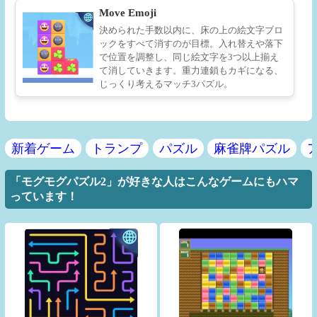
Move Emoji
決められた手数以内に、床の上の絵文字ブロ
ックをすべて消すのが目標。入れ替えや落下
で位置を調整し、同じ絵文字を3つ以上揃え
て消していきます。重力連鎖もカギになる、
じっくり考えるマッチ3パズル。
新着ゲーム
トランプ
パズル
麻雀牌パズル
「モグモグパズル2」が好きな人はこんなゲームにもハマ
っています！