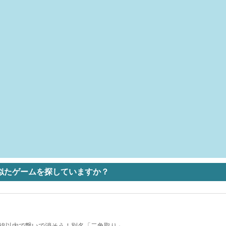
似たゲームを探していますか？
直線以内で繋いで消そう！別名「二角取り」。