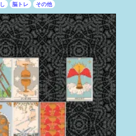
し
脳トレ
その他