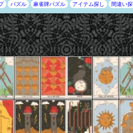
プ
パズル
麻雀牌パズル
アイテム探し
間違い探