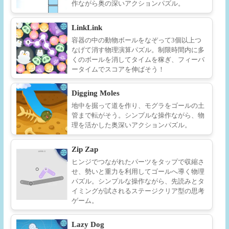
作ながら奥の深いアクションパズル。
LinkLink
容器の中の動物ボールをなぞって3個以上つ
なげて消す物理演算パズル。制限時間内に多
くのボールを消してタイムを稼ぎ、フィーバ
ータイムでスコアを伸ばそう！
Digging Moles
地中を掘って道を作り、モグラをゴールの土
管まで転がそう。シンプルな操作ながら、物
理を活かした奥深いアクションパズル。
Zip Zap
ヒンジでつながれたパーツをタップで収縮さ
せ、勢いと重力を利用してゴールへ導く物理
パズル。シンプルな操作ながら、先読みとタ
イミングが試されるステージクリア型の思考
ゲーム。
Lazy Dog