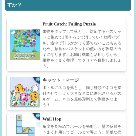
すか？
Fruit Catch: Falling Puzzle
果物をタップして落とし、対応するバスケッ
トに集めて3個そろえて消していく物理パズ
ル。途中で引っかかって落ちないこともある
ため、順番やバスケットの使い方が攻略のカ
ギになります。お助け機能も活用しながら、
果物をうまく整理してクリアを目指しましょ
う。
キャット・マージ
ボトルにネコを落とし、同じ種類のネコを接
触させて、より大きなネコに進化させるパズ
ルゲーム。ネコを最終形態まで到達させよ
う！
Wall Hop
角度を見極めてボールを発射し、壁の反射を
うまく利用してゴールまで導こう。簡単な操