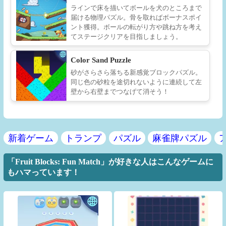
ラインで床を描いてボールを犬のところまで
届ける物理パズル。骨を取ればボーナスポイ
ント獲得。ボールの転がり方や跳ね方を考え
てステージクリアを目指しましょう。
Color Sand Puzzle
砂がさらさら落ちる新感覚ブロックパズル。
同じ色の砂粒を途切れないように連続して左
壁から右壁までつなげて消そう！
新着ゲーム
トランプ
パズル
麻雀牌パズル
「Fruit Blocks: Fun Match」が好きな人はこんなゲームに
もハマっています！