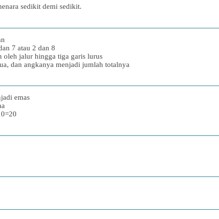
nara sedikit demi sedikit.
an
dan 7 atau 2 dan 8
oleh jalur hingga tiga garis lurus
dua, dan angkanya menjadi jumlah totalnya
njadi emas
ma
+10=20