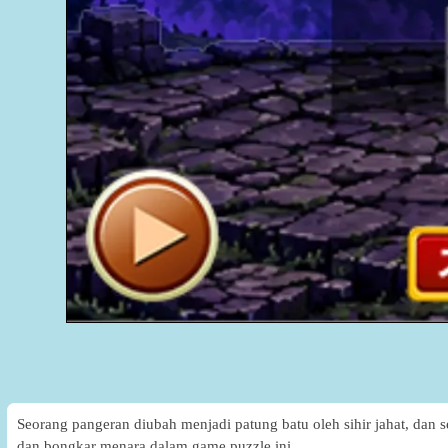
Seorang pangeran diubah menjadi patung batu oleh sihir jahat, da
dan bongkar menara dalam game puzzle ini.