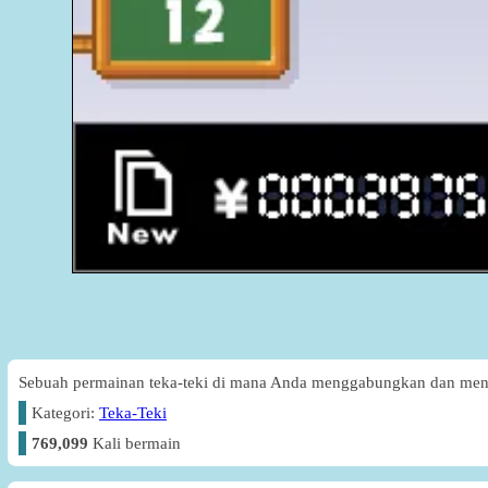
Sebuah permainan teka-teki di mana Anda menggabungkan dan menu
Kategori:
Teka-Teki
769,099
Kali bermain