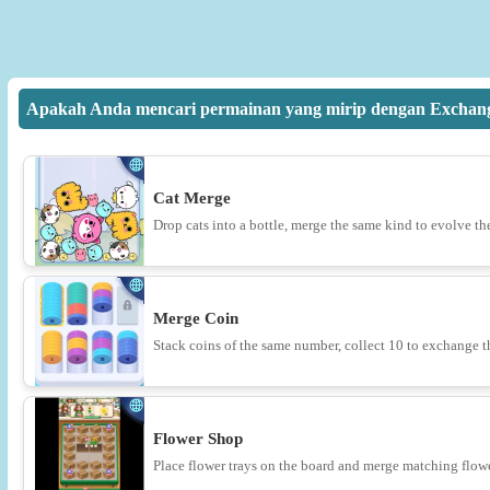
Apakah Anda mencari permainan yang mirip dengan Exchan
Cat Merge
Drop cats into a bottle, merge the same kind to evolve th
Merge Coin
Stack coins of the same number, collect 10 to exchange t
Flower Shop
Place flower trays on the board and merge matching flower