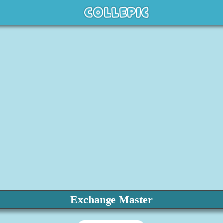
Exchange Master