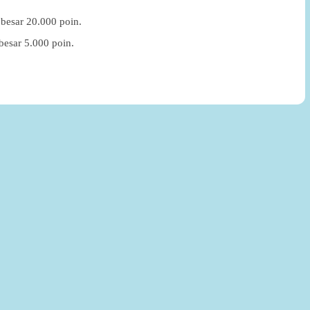
ebesar 20.000 poin.
besar 5.000 poin.