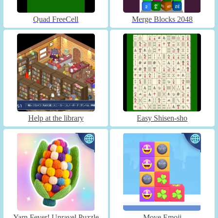
Quad FreeCell
Merge Blocks 2048
Help at the library
Easy Shisen-sho
Yarn Fever! Unravel Puzzle
Move Emoji