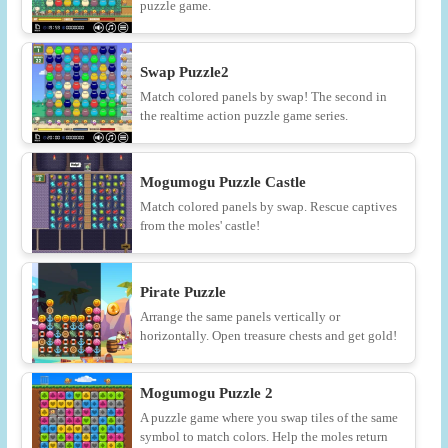
puzzle game.
Swap Puzzle2
Match colored panels by swap! The second in
the realtime action puzzle game series.
Mogumogu Puzzle Castle
Match colored panels by swap. Rescue captives
from the moles' castle!
Pirate Puzzle
Arrange the same panels vertically or
horizontally. Open treasure chests and get gold!
Mogumogu Puzzle 2
A puzzle game where you swap tiles of the same
symbol to match colors. Help the moles return