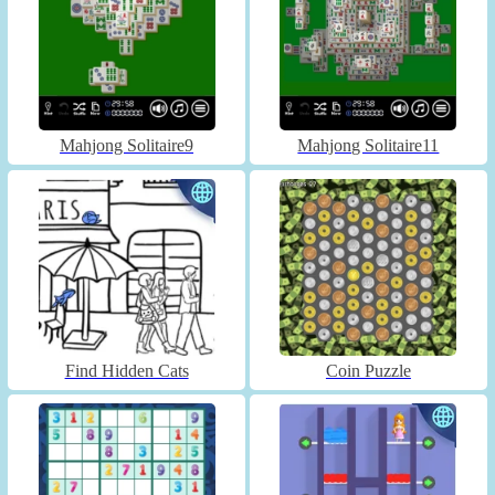
Mahjong Solitaire9
Mahjong Solitaire11
Find Hidden Cats
Coin Puzzle