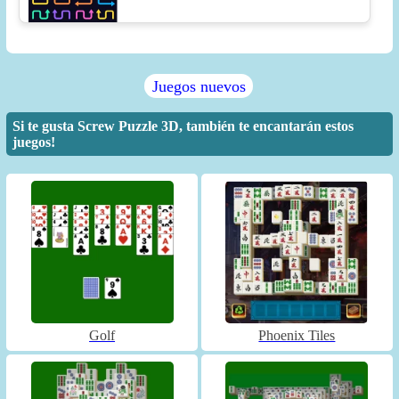
Juegos nuevos
Si te gusta Screw Puzzle 3D, también te encantarán estos
juegos!
Golf
Phoenix Tiles