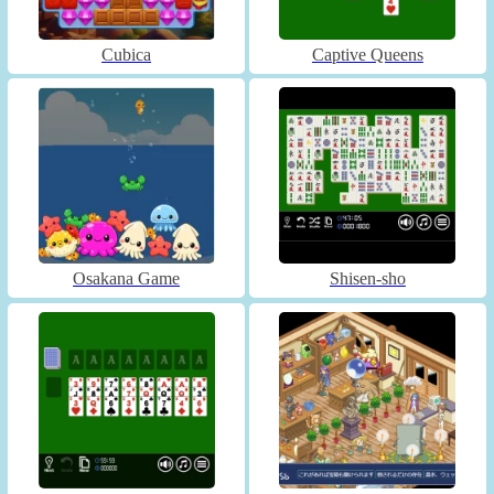
Cubica
Captive Queens
Osakana Game
Shisen-sho