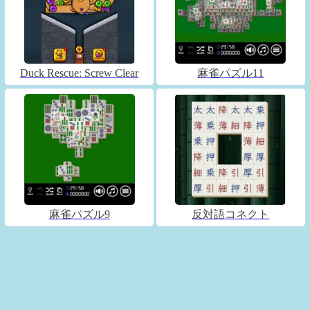
Duck Rescue: Screw Clear
麻雀パズル11
麻雀パズル9
反対語コネクト