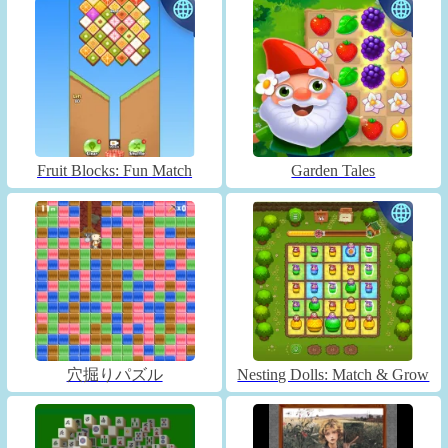
Fruit Blocks: Fun Match
Garden Tales
穴掘りパズル
Nesting Dolls: Match & Grow