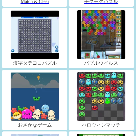
Match & Clear
モグモグパズル
漢字タテヨコパズル
バブルウイルス
おさかなゲーム
ハロウィンマッチ