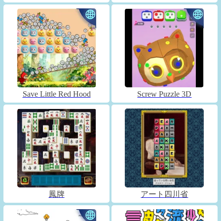
Save Little Red Hood
Screw Puzzle 3D
鳳牌
アート四川省