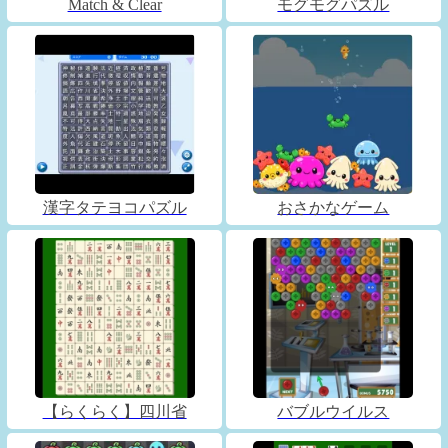
Match & Clear
モグモグパズル
漢字タテヨコパズル
おさかなゲーム
【らくらく】四川省
バブルウイルス