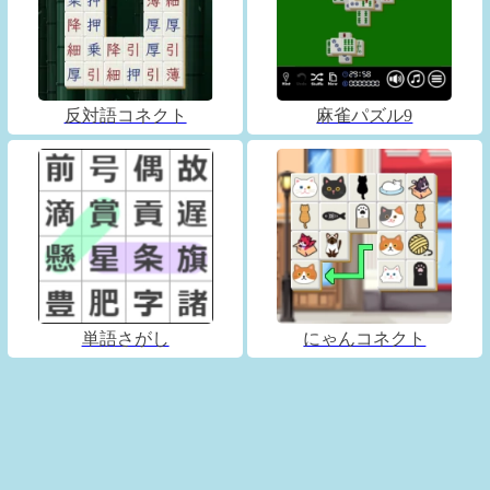
反対語コネクト
麻雀パズル9
単語さがし
にゃんコネクト