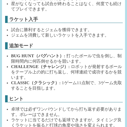
星がなくなっても試合が終わることはなく、何度でも続け
てプレイできます。
ラケット入手
試合に勝利するとジェムを獲得できます。
ジェムを消費して新しいラケットを入手できます。
追加モード
BUG HUNT（バグハント）:
打ったボールで虫を倒し、制
限時間内に何匹倒せるかを競います。
CHALLENGE（チャレンジ）:
ロボットが発射するボール
をテーブル上の的に打ち返し、何球連続で成功するかを競
います。
CLASSIC（クラシック）:
1ゲーム11点制で、3ゲーム先取
することを目指します。
ヒント
卓球では必ずワンバウンドしてから打ち返す必要がありま
す。ボレーはできません。
ラケットに当てるだけでも返球できますが、タイミング良
くラケットを振ると打球の角度や強さを変えられます。